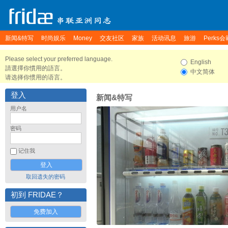
新闻&特写
时尚娱乐
Money
交友社区
家族
活动讯息
旅游
Perks会
Please select your preferred language.
English
請選擇你慣用的語言。
中文简体
请选择你惯用的语言。
登入
新闻&特写
用户名
密码
记住我
取回遗失的密码
初到 FRIDAE？
免费加入