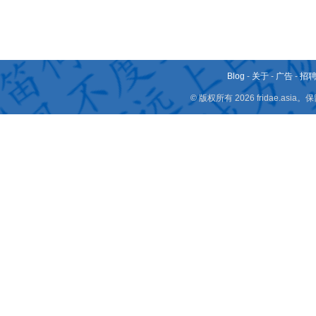
Blog
-
关于
-
广告
-
招
© 版权所有 2026 fridae.a