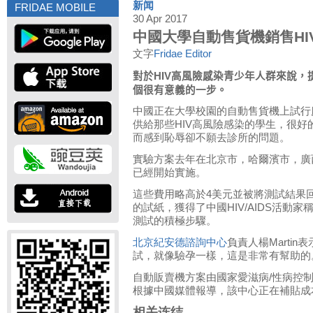
新闻
FRIDAE MOBILE
30 Apr 2017
中國大學自動售貨機銷售HI
文字
Fridae Editor
對於
高風險感染青少年人群來說，
HIV
個很有意義的一步。
中國正在大學校園的自動售貨機上試行
供給那些HIV高風險感染的學生，很
而感到恥辱卻不願去診所的問題。
實驗方案去年在北京市，哈爾濱市，廣
已經開始實施。
這些費用略高於4美元並被將測試結果
的試紙，獲得了中國HIV/AIDS活動
測試的積極步驟。
北京紀安德諮詢中心
負責人楊Marti
試，就像驗孕一樣，這是非常有幫助的
自動販賣機方案由國家愛滋病/性病控制
根據中國媒體報導，該中心正在補貼成
相关连结