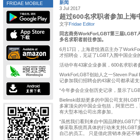
新闻
FRIDAE MOBILE
3 Jul 2017
超过600名求职者参加上海
文字
Fridae Editor
同志商务
WorkForLGBT
第三届
LGBT
多名求职者前往参加。
6月17日，上海君悦酒店主办了WorkFo
才招聘会，见证了LGBT入围中国企业
活动中有43家企业参展，600名求职者
WorkForLGBT创始人之一Steven Pau
记参加我们招聘会的43家公司都承诺支持
“今年参会企业创历史记录，显示了LG
Bielinski鼓励更多的中国公司支持L
多家顶尖的中国企业包括，阿里巴巴，
有大型本地公司出席参加。
“虽然我们看到来自中国品牌的LGBT
够采取系统而具体的行动来支持LGB
自己的员工。 只是借此营销本身还不够