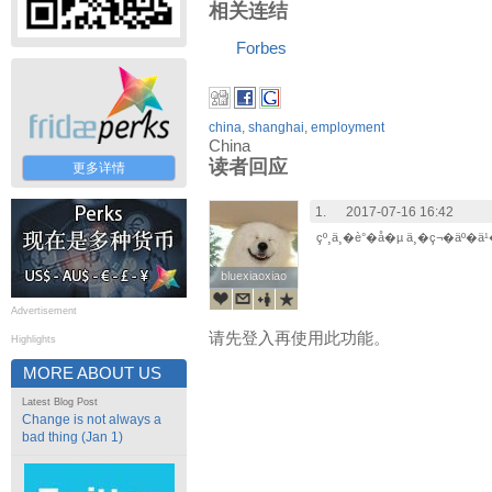
相关连结
Forbes
china
,
shanghai
,
employment
China
读者回应
更多详情
1.
2017-07-16 16:42
çº¸ä¸�è°�å�µ ä¸�ç¬�äº�ä
bluexiaoxiao
bluexiaoxiao
Advertisement
请先登入再使用此功能。
Highlights
MORE ABOUT US
Latest Blog Post
Change is not always a
bad thing (Jan 1)