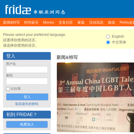
新闻&特写
时尚娱乐
Money
交友社区
家族
活动讯息
旅游
Perks会
Please select your preferred language.
English
請選擇你慣用的語言。
中文简体
请选择你惯用的语言。
登入
新闻&特写
用户名
密码
记住我
取回遗失的密码
初到 FRIDAE？
免费加入