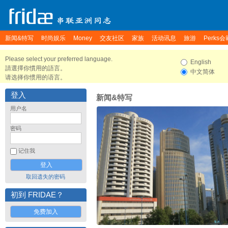
新闻&特写
时尚娱乐
Money
交友社区
家族
活动讯息
旅游
Perks会
Please select your preferred language.
English
請選擇你慣用的語言。
中文简体
请选择你惯用的语言。
登入
新闻&特写
用户名
密码
记住我
取回遗失的密码
初到 FRIDAE？
免费加入