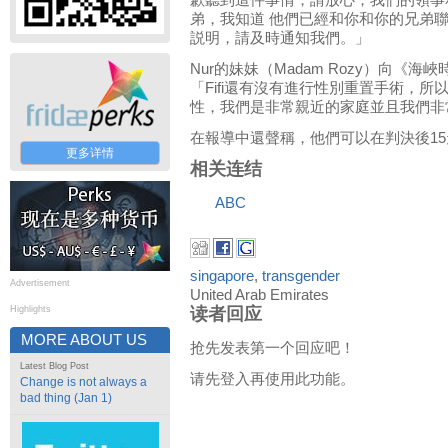
歉聽到這件事情，請放心，我們的領事
弟，我知道 他們已經和你和你的兄弟
説明，請及時通知我們。」
Nur的妹妹（Madam Rozy）向《海峽時報t
「Fifi還有沒有進行性別重置手術，
性，我們是非常親近的家庭並且我們非
在報導中還聲稱，他們可以在判決後15
更多详情
相关连结
ABC
singapore
,
transgender
Advertisement
United Arab Emirates
Highlights
读者回应
MORE ABOUT US
抢先发表第一个回应吧！
Latest Blog Post
请先登入再使用此功能。
Change is not always a
bad thing (Jan 1)