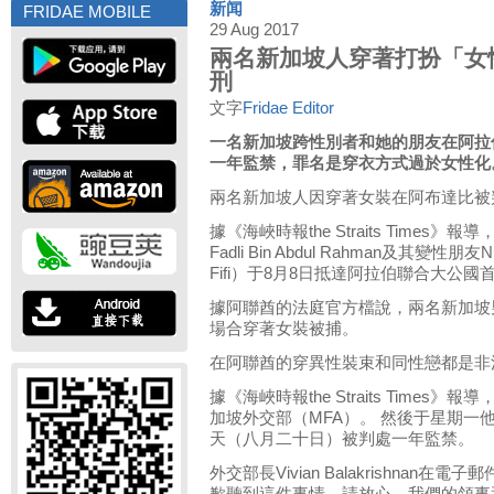
新闻
FRIDAE MOBILE
29 Aug 2017
兩名新加坡人穿著打扮「女
刑
文字
Fridae Editor
一名新加坡跨性別者和她的朋友在阿拉
一年監禁，罪名是穿衣方式過於女性化
兩名新加坡人因穿著女裝在阿布達比被
據《海峽時報the Straits Times》
Fadli Bin Abdul Rahman及其變性朋友Nur 
Fifi）于8月8日抵達阿拉伯聯合大公
據阿聯酋的法庭官方檔說，兩名新加坡
場合穿著女裝被捕。
在阿聯酋的穿異性裝束和同性戀都是非
據《海峽時報the Straits Time
加坡外交部（MFA）。 然後于星期一他
天（八月二十日）被判處一年監禁。
外交部長Vivian Balakrishnan