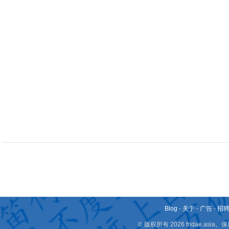
Blog
-
关于
-
广告
-
招
© 版权所有 2026 fridae.a