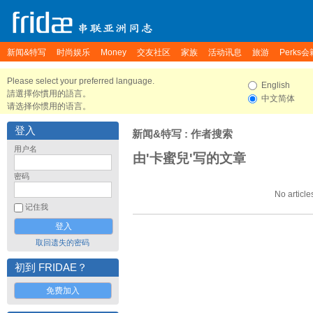
新闻&特写
时尚娱乐
Money
交友社区
家族
活动讯息
旅游
Perks会
Please select your preferred language.
English
請選擇你慣用的語言。
中文简体
请选择你惯用的语言。
登入
新闻&特写
: 作者搜索
用户名
由'卡蜜兒'写的文章
密码
No article
记住我
取回遗失的密码
初到 FRIDAE？
免费加入