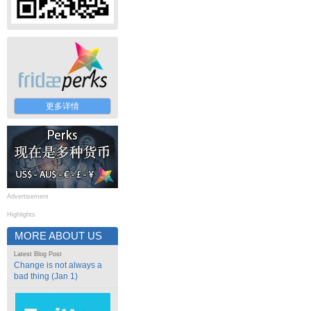
更多详情
Advertisement
Highlights
MORE ABOUT US
Latest Blog Post
Change is not always a
bad thing (Jan 1)