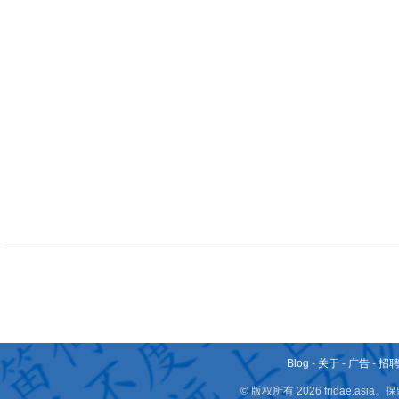
Blog
-
关于
-
广告
-
招
© 版权所有 2026 fridae.a