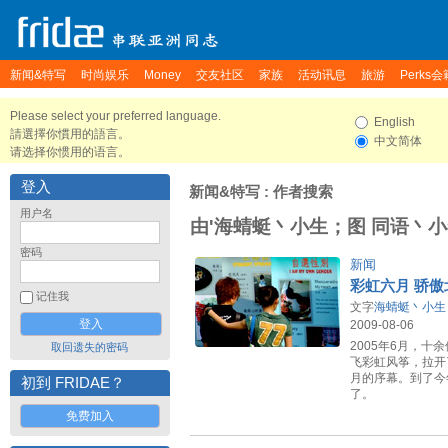
新闻&特写
时尚娱乐
Money
交友社区
家族
活动讯息
旅游
Perks会
Please select your preferred language.
English
請選擇你慣用的語言。
中文简体
请选择你惯用的语言。
登入
新闻&特写
: 作者搜索
用户名
由'海蜻蜓丶小生；图 同语丶小
密码
新闻
彩虹六月 骄傲
记住我
文字
海蜻蜓丶小生
2009-08-06
2005年6月，
取回遗失的密码
飞彩虹风筝，拉开
月的序幕。到了今
初到 FRIDAE？
了。
免费加入