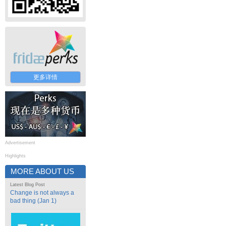
更多详情
Advertisement
Highlights
MORE ABOUT US
Latest Blog Post
Change is not always a
bad thing (Jan 1)