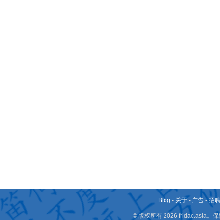
Blog
-
关于
-
广告
-
招
© 版权所有 2026 fridae.a