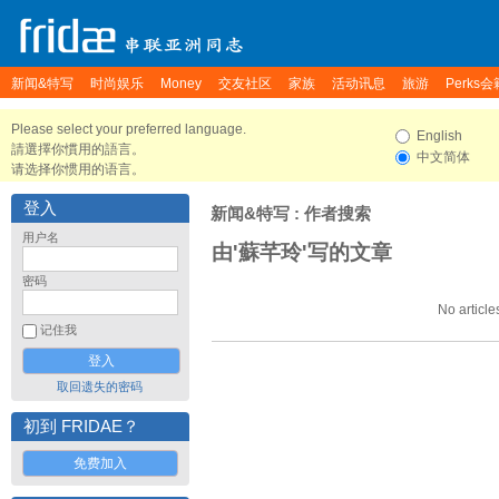
新闻&特写
时尚娱乐
Money
交友社区
家族
活动讯息
旅游
Perks会
Please select your preferred language.
English
請選擇你慣用的語言。
中文简体
请选择你惯用的语言。
登入
新闻&特写
: 作者搜索
用户名
由'蘇芊玲'写的文章
密码
No article
记住我
取回遗失的密码
初到 FRIDAE？
免费加入