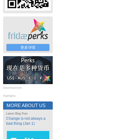
更多详情
Advertisement
Highlights
MORE ABOUT US
Latest Blog Post
Change is not always a
bad thing (Jan 1)