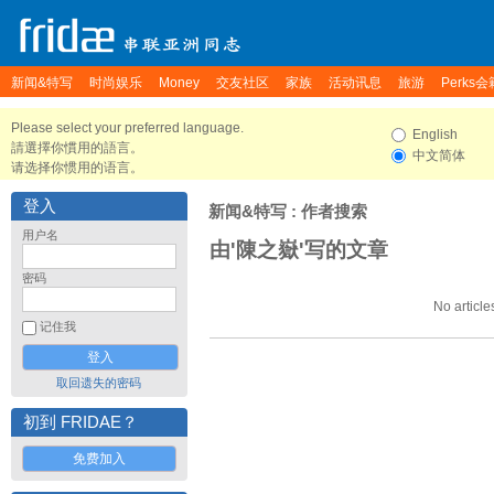
新闻&特写
时尚娱乐
Money
交友社区
家族
活动讯息
旅游
Perks会
Please select your preferred language.
English
請選擇你慣用的語言。
中文简体
请选择你惯用的语言。
登入
新闻&特写
: 作者搜索
用户名
由'陳之嶽'写的文章
密码
No article
记住我
取回遗失的密码
初到 FRIDAE？
免费加入