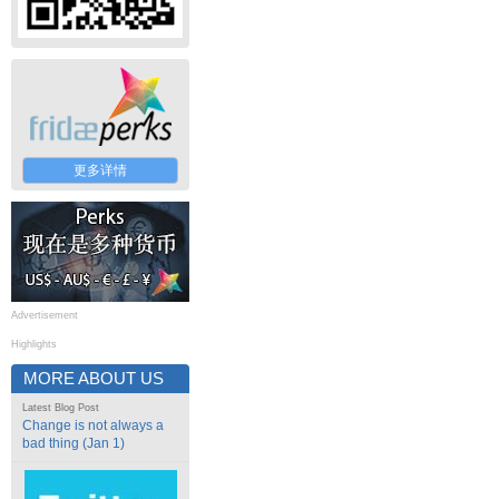
更多详情
Advertisement
Highlights
MORE ABOUT US
Latest Blog Post
Change is not always a
bad thing (Jan 1)