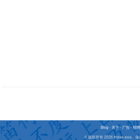
Blog
-
关于
-
广告
-
招
© 版权所有 2026 fridae.a