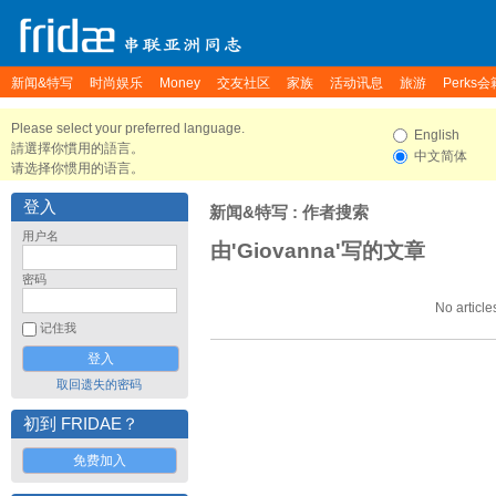
新闻&特写
时尚娱乐
Money
交友社区
家族
活动讯息
旅游
Perks会
Please select your preferred language.
English
請選擇你慣用的語言。
中文简体
请选择你惯用的语言。
登入
新闻&特写
: 作者搜索
用户名
由'Giovanna'写的文章
密码
No article
记住我
取回遗失的密码
初到 FRIDAE？
免费加入