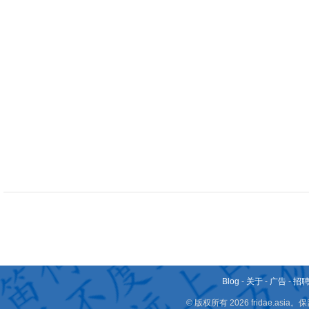
Blog
-
关于
-
广告
-
招
© 版权所有 2026 fridae.a