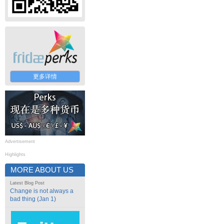
更多详情
Advertisement
Highlights
MORE ABOUT US
Latest Blog Post
Change is not always a
bad thing (Jan 1)