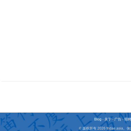
Blog
-
关于
-
广告
-
招
© 版权所有 2026 fridae.a