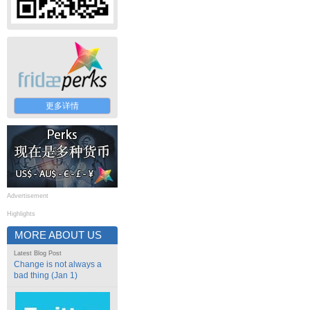
更多详情
Advertisement
Highlights
MORE ABOUT US
Latest Blog Post
Change is not always a
bad thing (Jan 1)