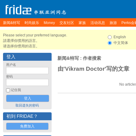
新闻&特写
时尚娱乐
Money
交友社区
家族
活动讯息
旅游
Perks会
Please select your preferred language.
English
請選擇你慣用的語言。
中文简体
请选择你惯用的语言。
登入
新闻&特写
: 作者搜索
用户名
由'Vikram Doctor'写的文章
密码
No article
记住我
取回遗失的密码
初到 FRIDAE？
免费加入