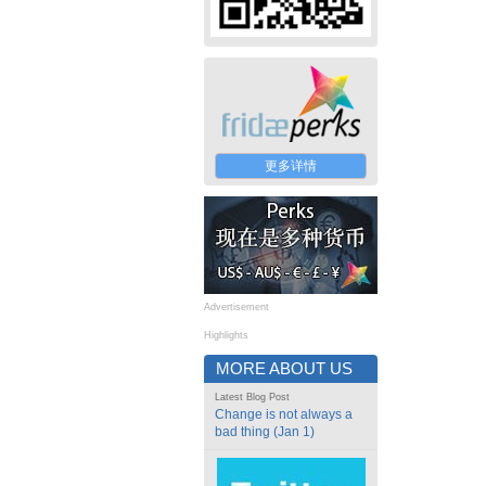
更多详情
Advertisement
Highlights
MORE ABOUT US
Latest Blog Post
Change is not always a
bad thing (Jan 1)