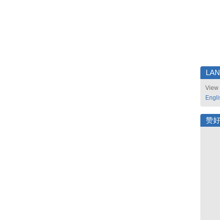
LA
View 
Engli
赞