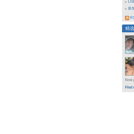
L
新
RS
精
Now
Find 