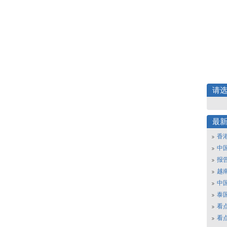
请
最
香
中
报
越南
中
泰
看
看