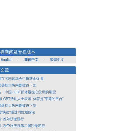
选择新闻及专栏版本
English
-
简体中文
-
繁體中文
新文章
港在同志运动会中斩获金银牌
国暑期大热网剧被迫下架
告：中国LGBT群体最担心父母的期望
LGBT活动人士表示: 体育是"平等的平台"
国暑期大热网剧被迫下架
国"快速"通过同性婚姻法
点: 首尔骄傲游行
点: 东帝汶庆祝第二届骄傲游行