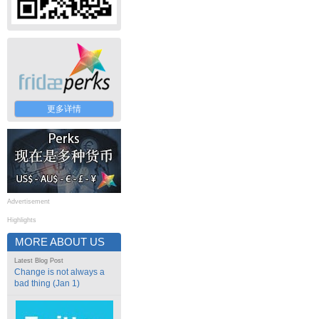
更多详情
Advertisement
Highlights
MORE ABOUT US
Latest Blog Post
Change is not always a
bad thing (Jan 1)