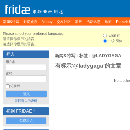
新闻&特写
时尚娱乐
Money
交友社区
家族
活动讯息
旅游
Perks会
Please select your preferred language.
English
請選擇你慣用的語言。
中文简体
请选择你惯用的语言。
登入
新闻&特写
: 标签 : @LADYGAGA
用户名
有标示'@ladygaga'的文章
密码
No article
记住我
取回遗失的密码
初到 FRIDAE？
免费加入