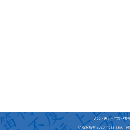
Blog
-
关于
-
广告
-
招
© 版权所有 2026 fridae.a