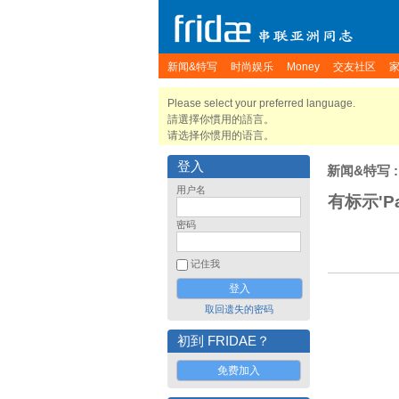
新闻&特写
时尚娱乐
Money
交友社区
Please select your preferred language.
請選擇你慣用的語言。
请选择你惯用的语言。
登入
新闻&特写
:
用户名
有标示'P
密码
记住我
取回遗失的密码
初到 FRIDAE？
免费加入