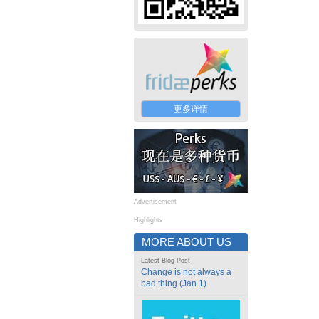
更多详情
Advertisement
Highlights
MORE ABOUT US
Latest Blog Post
Change is not always a
bad thing (Jan 1)