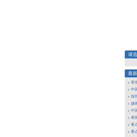
请
最
香
中
报
越南
中
泰
看
看