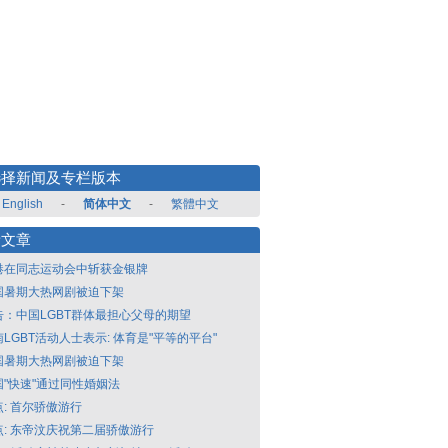
选择新闻及专栏版本
English
-
简体中文
-
繁體中文
新文章
港在同志运动会中斩获金银牌
国暑期大热网剧被迫下架
告：中国LGBT群体最担心父母的期望
LGBT活动人士表示: 体育是"平等的平台"
国暑期大热网剧被迫下架
国"快速"通过同性婚姻法
点: 首尔骄傲游行
点: 东帝汶庆祝第二届骄傲游行