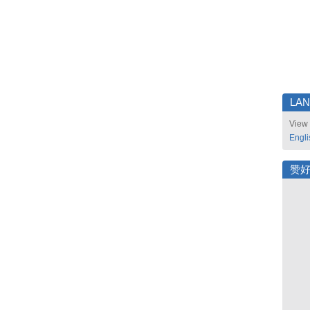
LA
View 
Engli
赞