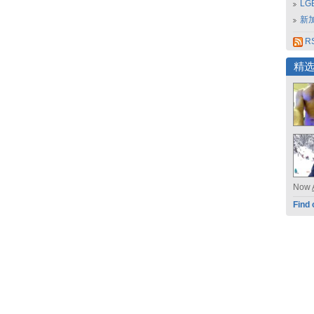
L
新
RS
精
Now
Find 