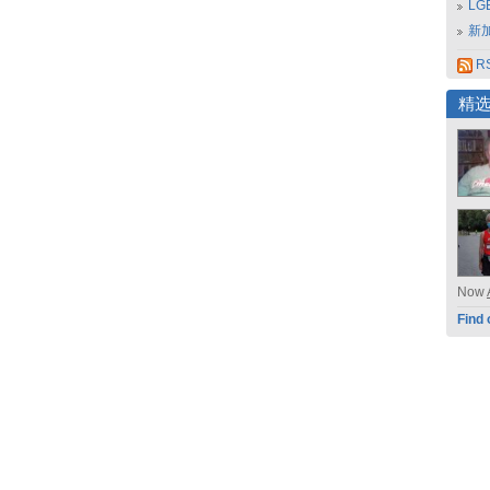
L
新
RS
精
Now
Find 