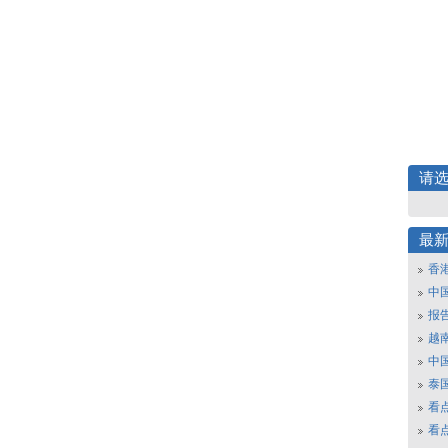
请
最
香
中
报
越南
中
泰
看
看