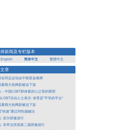
选择新闻及专栏版本
English
-
简体中文
-
繁體中文
新文章
港在同志运动会中斩获金银牌
国暑期大热网剧被迫下架
告：中国LGBT群体最担心父母的期望
LGBT活动人士表示: 体育是"平等的平台"
国暑期大热网剧被迫下架
国"快速"通过同性婚姻法
点: 首尔骄傲游行
点: 东帝汶庆祝第二届骄傲游行