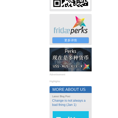
更多详情
Advertisement
Highlights
MORE ABOUT US
Latest Blog Post
Change is not always a
bad thing (Jan 1)