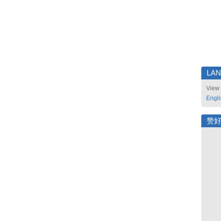
LA
View 
Engli
赞