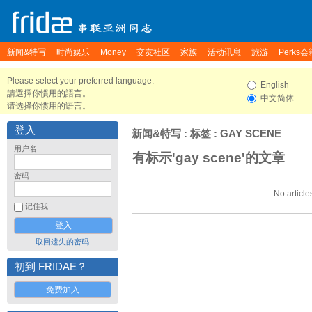
新闻&特写
时尚娱乐
Money
交友社区
家族
活动讯息
旅游
Perks会
Please select your preferred language.
English
請選擇你慣用的語言。
中文简体
请选择你惯用的语言。
登入
新闻&特写
: 标签 : GAY SCENE
用户名
有标示'gay scene'的文章
密码
No article
记住我
取回遗失的密码
初到 FRIDAE？
免费加入