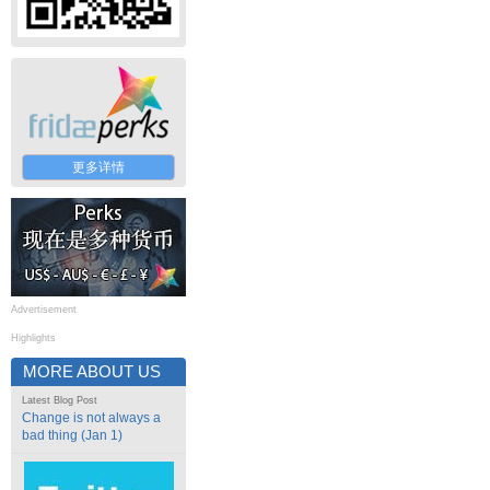
更多详情
Advertisement
Highlights
MORE ABOUT US
Latest Blog Post
Change is not always a
bad thing (Jan 1)