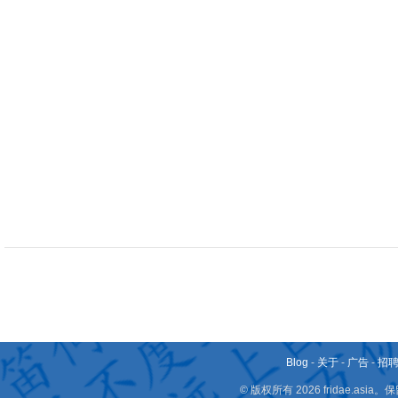
Blog
-
关于
-
广告
-
招
© 版权所有 2026 fridae.a