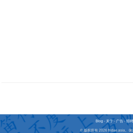
Blog
-
关于
-
广告
-
招
© 版权所有 2026 fridae.a