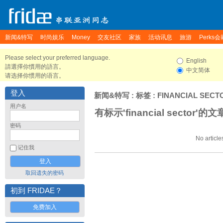
新闻&特写
时尚娱乐
Money
交友社区
家族
活动讯息
旅游
Perks会
Please select your preferred language.
English
請選擇你慣用的語言。
中文简体
请选择你惯用的语言。
登入
新闻&特写
: 标签 : FINANCIAL SECT
用户名
有标示'financial sector'的文
密码
No article
记住我
取回遗失的密码
初到 FRIDAE？
免费加入