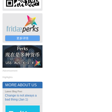
更多详情
Advertisement
Highlights
MORE ABOUT US
Latest Blog Post
Change is not always a
bad thing (Jan 1)