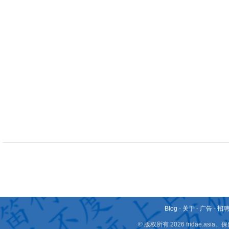
Blog
-
关于
-
广告
-
招
© 版权所有 2026 fridae.a