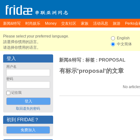
新闻&特写
时尚娱乐
Money
交友社区
家族
活动讯息
旅游
Perks会
Please select your preferred language.
English
請選擇你慣用的語言。
中文简体
请选择你惯用的语言。
登入
新闻&特写
: 标签 : PROPOSAL
用户名
有标示'proposal'的文章
密码
No article
记住我
取回遗失的密码
初到 FRIDAE？
免费加入