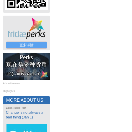
更多详情
Advertisement
Highlights
MORE ABOUT US
Latest Blog Post
Change is not always a
bad thing (Jan 1)