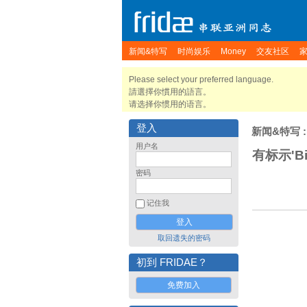
新闻&特写
时尚娱乐
Money
交友社区
Please select your preferred language.
請選擇你慣用的語言。
请选择你惯用的语言。
登入
新闻&特写
:
用户名
有标示'Bi
密码
记住我
取回遗失的密码
初到 FRIDAE？
免费加入