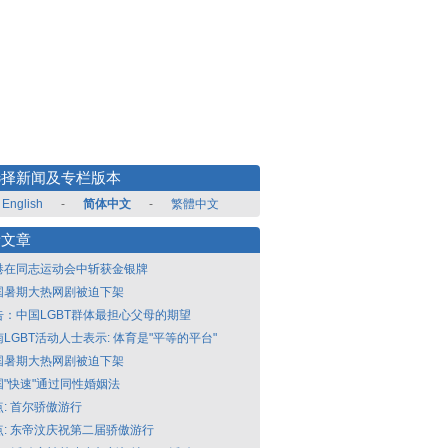
选择新闻及专栏版本
English
-
简体中文
-
繁體中文
新文章
港在同志运动会中斩获金银牌
国暑期大热网剧被迫下架
告：中国LGBT群体最担心父母的期望
LGBT活动人士表示: 体育是"平等的平台"
国暑期大热网剧被迫下架
国"快速"通过同性婚姻法
点: 首尔骄傲游行
点: 东帝汶庆祝第二届骄傲游行