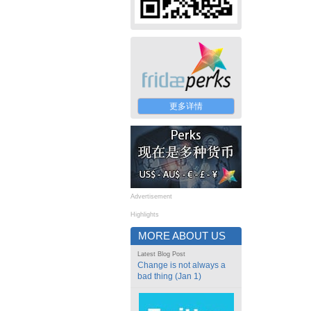
更多详情
Advertisement
Highlights
MORE ABOUT US
Latest Blog Post
Change is not always a
bad thing (Jan 1)