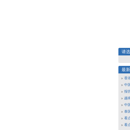
请
最
香
中
报
越南
中
泰
看
看