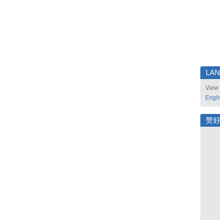
LA
View 
Engli
赞