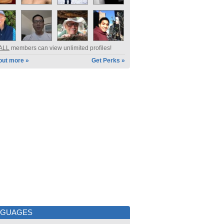
ALL
members can view unlimited profiles!
out more »
Get Perks »
NGUAGES