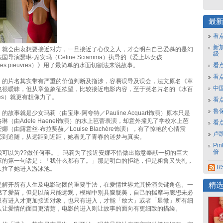
最
看
新
，就会由衷想要接近对方，一旦接近了心仪之人，才会明白自己爱慕的是幻
级
导演瑟琳·席安玛（Celine Sciamma）执导的《爱上坏女孩
e des pieuvres）》用了最简单的水面切割法来说故事。
看点
看
》的片名其实带有严重的价值判断及指涉，容易误导及误会，法文原名《章
中
也很暧昧，但从章鱼象征欲望，比较接近电影内容，至于英名片名的《水百
ilies）就更有想像力了。
看
鲁保
故事就是少女玛莉（由宝琳·阿夸特／Pauline Acquart饰演）原本只是
琳（由Adele Haenel饰演）的水上芭蕾表演，却意外撞见了学校水上芭
看
（由露意丝·布拉契赫／Louise Blachère饰演），有了惊艳的心情震
卢
恋到追随，从远距到近距，她看见了青春的迷梦与真实。
Pi
倍
我可以为??做任何事。」玛莉为了接近安娜不惜做出愿意奉献一切的巨大
应的第一句话是：「我什么都有了。」那是明白的拒绝，但是粗鲁又失礼，
R
头拉了她进入游泳池。
是解开所有人生及电影谜团的重要手法，在爱情世界尤其扮演关键角色。一
精
燃了爱苗，但是以前只能远观，模糊中别具朦胧美，自己的揣摩与臆想未必
只有进入才更加接近对象，也只有进入，才能「放大」或者「显微」所有细
入让爱情的面目更清楚，电影的进入则让故事的面向有更细致的描绘。