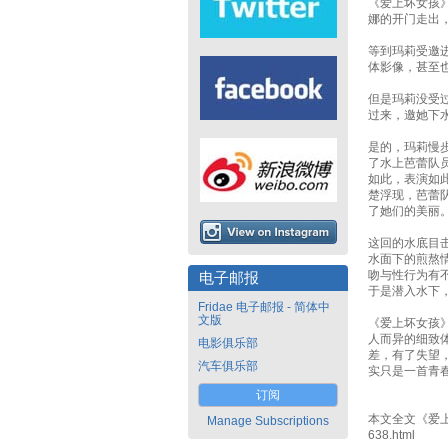
《爱上坏女孩
娜的开门走出
等到玛莉受邀
体影像，甚至
但是玛莉没受
过来，邀她下
是的，玛莉慢
了水上芭蕾队
如此，表演如
楚浮现，芭蕾
了她们的美丽
这回的水底目
水面下的煎熬
吻与性行为有
电子邮报
于是潜入水下
Fridae 电子邮报 - 简体中
文版
《爱上坏女孩
人而异的细致
电影俱乐部
差，有了失望
汽车俱乐部
实只是一首青
订阅
本文全文《爱上坏女孩
Manage Subscriptions
638.html