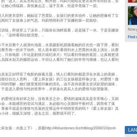
》的「进入」其实另有层次。刚开始，玛莉只能站在更衣室外等待好友，安
，让她心情猛跳，喜悦兼忐忑，溢于言表，但是毕竟隔了一层。
进入到更衣室时，她贴近了芭蕾队，女孩们的更衣动作，让她的想像有了立
也闻到了女孩身上的气息。玛莉悄悄剥开了安娜的第一层面纱。
Now
过训练，即使穿上了泳衣，只能坐在池畔观看，还是隔了一水。于是安娜游
水，「这样看得比较清楚。」
Find 
步下水后整个人就潜向池底，水底摄影机跟随着她的目光也一路下滑，看到
员整齐画一的水下动作。世人原本都只看得到水上芭蕾的水面上演出，比赛
此，只有电影（不论是剧情片或纪录片）可以看到华丽的底层，让真相更清
队员踩水划又的腿部运动，不但让人看到了她们的辛劳与艰难，也让人看到
。
击其实正好呼应了电影的探索主题，情人们看到的都是浮在水面上的美丽，
情面往往出人意料，《爱上坏女孩》的三位女孩都是怀春少女，对爱情丶接
不同的理解，她们接受笼统印象的洗礼，迫不及待就要去尝试欲望的滋味，
，于是进入爱情与性的世界中，才拼凑出真实人生的爱情与欲望脸谱。
》的爱情没有好坏之别，没有美丑之分，爱情的滋味其实是非常唯心，又因
体会，本能感官的尝试与满足，未必能与心灵期待平衡对话，因而有了落
，青春不就是在憧憬与失落的交替运作中悄悄变质的吗？《爱上坏女孩》其
春小诗，细腻又深情，进去之后，视野就不同了。
：水面上下》，原载http://4bluestones.biz/mtblog/2008/10/post-
LA