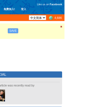
Like us on
Facebook
免费加入!
登入
4,686
SAVE
IAL
article was recently read by