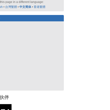
this page in a different language:
sh
•
台灣繁體
•
中文简体
•
香港繁體
好
伙伴