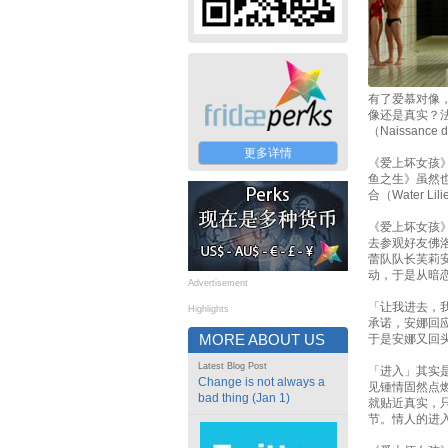
有了爱慕对像
像还是真实？法国
（Naissanc
更多详情
《爱上坏女孩
鱼之生》虽然
合（Water L
《爱上坏女孩》的
去参观好友佛洛
蕾队队长芙莉安娜
动，于是从暗
Advertisement
「让我进去，
Highlights
承诺，安娜回
MORE ABOUT US
于是安娜又回
Latest Blog Post
「进入」其实
Change is not always a
见锺情固然点
bad thing (Jan 1)
就贴近真实，
节。情人的进