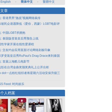
English
-
简体中文
-
繁體中文
新文章
点: 香港男男“激战”视频网络疯传
加坡民众请愿降低《爱你，西蒙》LGBT电影评
: 中国LGBT求拥抱
点: 泰国版变装皇后秀预告上线
国性学家开展在线性爱课程
点: 交友约会应用直面讨论网络刻板印象
罗变装皇后秀RuPaul's Drag Drace来到泰国
点: 首届上海酷儿电影节
凯彤在台湾金曲奖颁奖典礼上公开出柜
nk dot一点粉红组织者将星期六活动安保升级三
SS Feed: 时尚娱乐
选个人档案
新