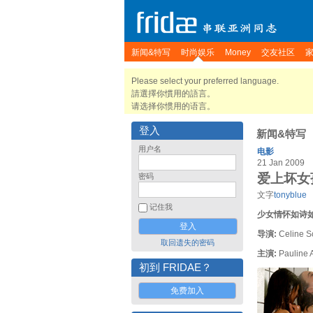
新闻&特写
时尚娱乐
Money
交友社区
Please select your preferred language.
請選擇你慣用的語言。
请选择你惯用的语言。
登入
新闻&特写
用户名
电影
21 Jan 2009
爱上坏女孩 N
密码
文字
tonyblue
记住我
少女情怀如诗
导演:
Celine 
取回遗失的密码
主演:
Pauline A
初到 FRIDAE？
免费加入