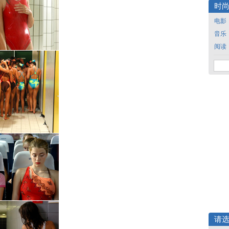
时
电影
音乐
阅读
请