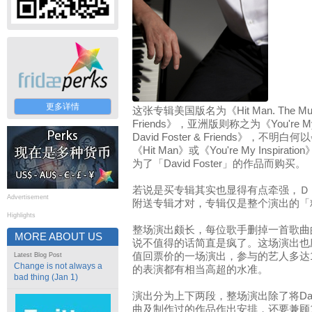
更多详情
这张专辑美国版名为《Hit Man. The Music 
Friends》，亚洲版则称之为《You're My Insp
David Foster & Friends》
《Hit Man》或《You're My Insp
为了「David Foster」的作品而购买。
若说是买专辑其实也显得有点牵强，Ｄ
Advertisement
附送专辑才对，专辑仅是整个演出的「
Highlights
整场演出颇长，每位歌手删掉一首歌曲
MORE ABOUT US
说不值得的话简直是疯了。这场演出也应该是
值回票价的一场演出，参与的艺人多达
Latest Blog Post
Change is not always a
的表演都有相当高超的水准。
bad thing (Jan 1)
演出分为上下两段，整场演出除了将Davi
曲及制作过的作品作出安排，还要兼顾