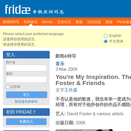
新闻&特写
时尚娱乐
Money
交友社区
家族
活动讯息
旅游
Perks会
Please select your preferred language.
English
請選擇你慣用的語言。
中文简体
请选择你惯用的语言。
登入
新闻&特写
用户名
音乐
3 Mar 2009
密码
You're My Inspiration. Th
Foster & Friends
记住我
文字
王祚森
不否认是他的歌迷，我也有幸一度成为
取回遗失的密码
经理，所有对于他所创作的作品不感陌
初到 FRIDAE？
艺人:
David Foster & various artists
免费加入
出版日期:
2008