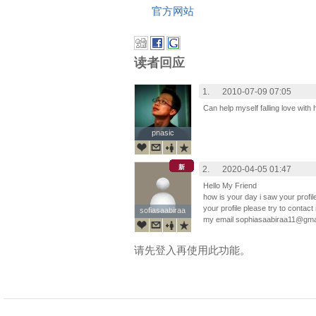
官方网站
读者回应
1.
2010-07-09 07:05
Can help myself falling love with
pnasic
pnasic
新
2.
2020-04-05 01:47
Hello My Friend
how is your day i saw your profile
your profile please try to contac
sofiasaabiraa
sofiasaabiraa
my email sophiasaabiraa11@­­gm
请先登入再使用此功能。