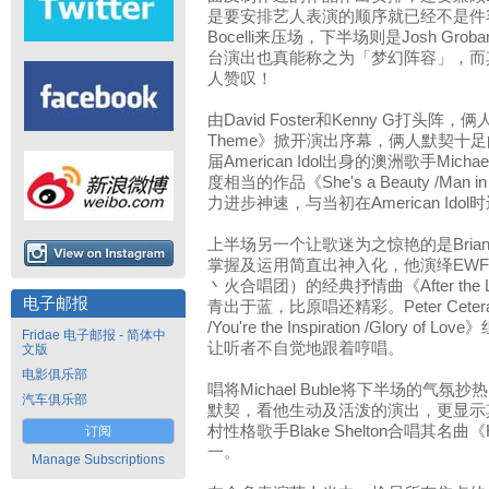
是要安排艺人表演的顺序就已经不是件容
Bocelli来压场，下半场则是Josh G
台演出也真能称之为「梦幻阵容」，而
人赞叹！
由David Foster和Kenny G打头阵，俩人
Theme》掀开演出序幕，俩人默契十
届American Idol出身的澳洲歌手Michael
度相当的作品《She's a Beauty /Man
力进步神速，与当初在American Ido
上半场另一个让歌迷为之惊艳的是Brian 
掌握及运用简直出神入化，他演绎EWF（Ear
丶火合唱团）的经典抒情曲《After the L
电子邮报
青出于蓝，比原唱还精彩。Peter Cetera带来了
/You're the Inspiration /Glory
Fridae 电子邮报 - 简体中
让听者不自觉地跟着哼唱。
文版
电影俱乐部
唱将Michael Buble将下半场的气氛抄热
汽车俱乐部
默契，看他生动及活泼的演出，更显示
村性格歌手Blake Shelton合唱其
订阅
一。
Manage Subscriptions