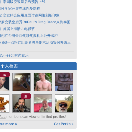
点: 泰国版变装皇后秀预告上线
国性学家开展在线性爱课程
点: 交友约会应用直面讨论网络刻板印象
罗变装皇后秀RuPaul's Drag Drace来到泰国
点: 首届上海酷儿电影节
凯彤在台湾金曲奖颁奖典礼上公开出柜
nk dot一点粉红组织者将星期六活动安保升级三
SS Feed: 时尚娱乐
选个人档案
新
新
ALL
members can view unlimited profiles!
out more »
Get Perks »