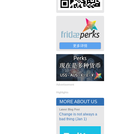
更多详情
Advertisement
Highlights
MORE ABOUT US
Latest Blog Post
Change is not always a
bad thing (Jan 1)