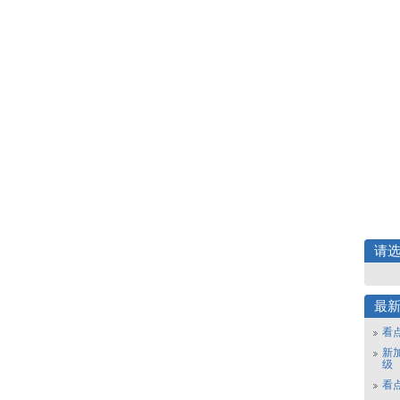
请
最
看
新
级
看点