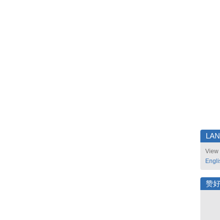
LA
View 
Engli
赞