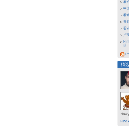
看
中
看
鲁保
看
卢
Pi
倍
R
精
Now
Find 