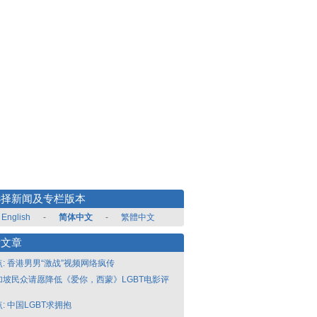
选择新闻及专栏版本
English
-
简体中文
-
繁體中文
新文章
点: 香港男男“激战”视频网络疯传
加坡民众请愿降低《爱你，西蒙》LGBT电影评
: 中国LGBT求拥抱