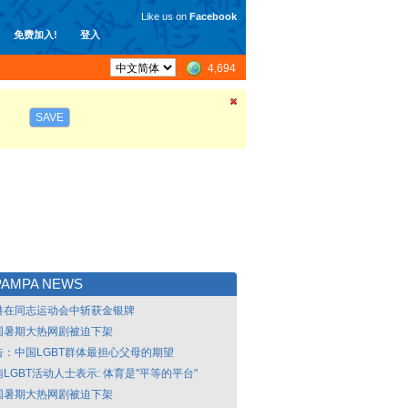
Like us on
Facebook
免费加入!
登入
4,694
SAVE
PAMPA NEWS
港在同志运动会中斩获金银牌
国暑期大热网剧被迫下架
告：中国LGBT群体最担心父母的期望
LGBT活动人士表示: 体育是"平等的平台"
国暑期大热网剧被迫下架