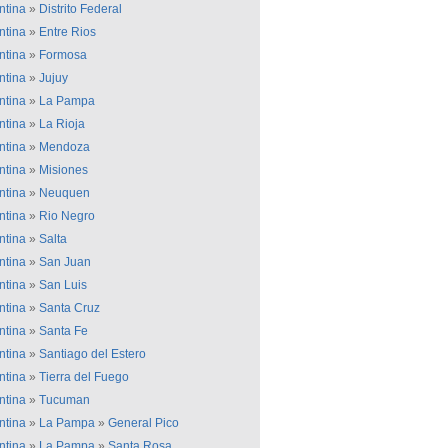
ntina
»
Distrito Federal
ntina
»
Entre Rios
ntina
»
Formosa
ntina
»
Jujuy
ntina
»
La Pampa
ntina
»
La Rioja
ntina
»
Mendoza
ntina
»
Misiones
ntina
»
Neuquen
ntina
»
Rio Negro
ntina
»
Salta
ntina
»
San Juan
ntina
»
San Luis
ntina
»
Santa Cruz
ntina
»
Santa Fe
ntina
»
Santiago del Estero
ntina
»
Tierra del Fuego
ntina
»
Tucuman
ntina
»
La Pampa
»
General Pico
ntina
»
La Pampa
»
Santa Rosa