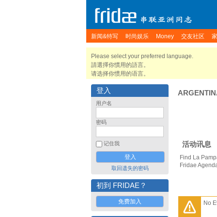
新闻&特写
时尚娱乐
Money
交友社区
Please select your preferred language.
請選擇你慣用的語言。
请选择你惯用的语言。
登入
ARGENTIN
用户名
密码
活动讯息
记住我
Find La Pampa
Fridae Agend
取回遗失的密码
初到 FRIDAE？
免费加入
No E