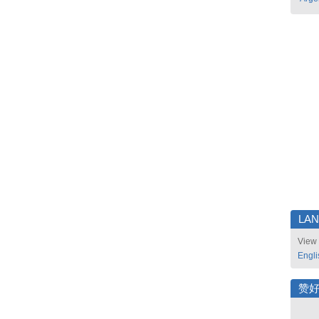
LA
View 
Engli
赞