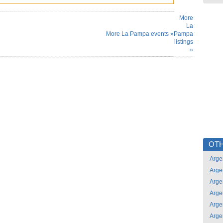
More
La
More La Pampa events »
Pampa
listings
»
OTH
Arge
Arge
Arge
Arge
Arge
Arge