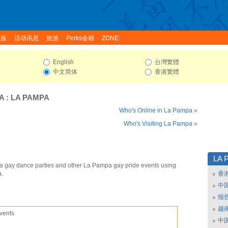
家族
活动讯息
旅游
Perks会籍
ZONE:
English
台灣繁體
中文简体
香港繁體
A
:
LA PAMPA
Who's Online in La Pampa »
Who's Visiting La Pampa »
LA 
 gay dance parties and other La Pampa gay pride events using
a.
香
中
报
越南
vents
中