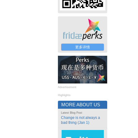
更多详情
Advertisement
Highlights
MORE ABOUT US
Latest Blog Post
Change is not always a
bad thing (Jan 1)