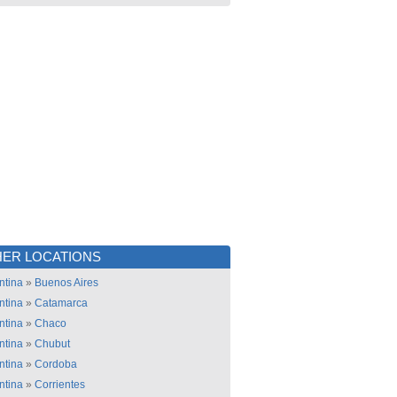
ER LOCATIONS
ntina
»
Buenos Aires
ntina
»
Catamarca
ntina
»
Chaco
ntina
»
Chubut
ntina
»
Cordoba
ntina
»
Corrientes