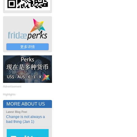
更多详情
Advertisement
Highlights
MORE ABOUT US
Latest Blog Post
Change is not always a
bad thing (Jan 1)