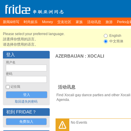
新闻&特写
时尚娱乐
Money
交友社区
家族
活动讯息
旅游
Perks会
Please select your preferred language.
English
請選擇你慣用的語言。
中文简体
请选择你惯用的语言。
登入
AZERBAIJAN
:
XOCALI
用户名
密码
活动讯息
记住我
Find Xocali gay dance parties and other Xocali
Agenda.
取回遗失的密码
初到 FRIDAE？
免费加入
No Events