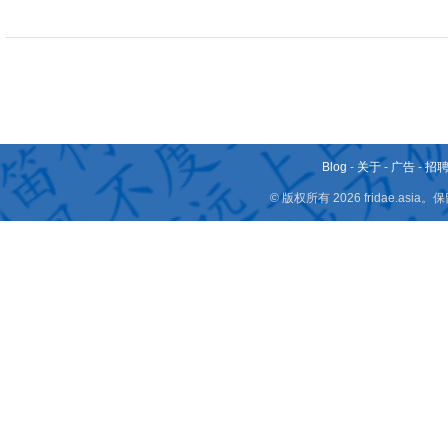
Blog
-
关于
-
广告
-
招
© 版权所有 2026 fridae.a