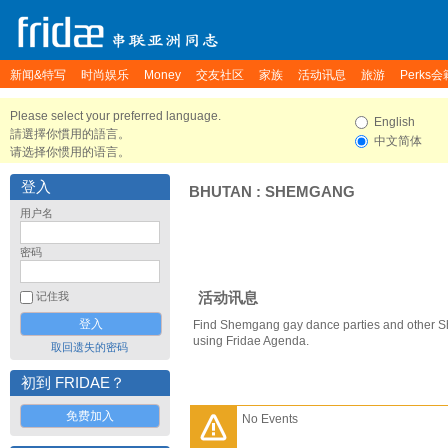
新闻&特写
时尚娱乐
Money
交友社区
家族
活动讯息
旅游
Perks会
Please select your preferred language.
English
請選擇你慣用的語言。
中文简体
请选择你惯用的语言。
登入
BHUTAN
:
SHEMGANG
用户名
密码
活动讯息
记住我
Find Shemgang gay dance parties and other 
using Fridae Agenda.
取回遗失的密码
初到 FRIDAE？
免费加入
No Events