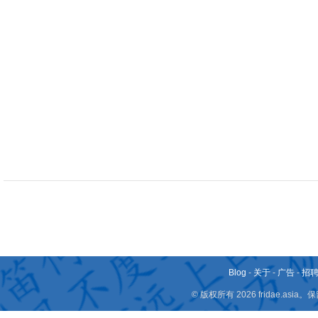
Blog
-
关于
-
广告
-
招
© 版权所有 2026 fridae.a