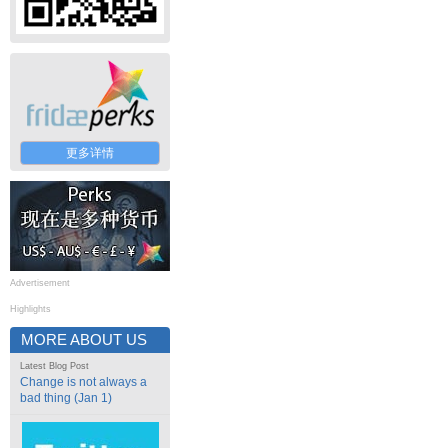
更多详情
Advertisement
Highlights
MORE ABOUT US
Latest Blog Post
Change is not always a
bad thing (Jan 1)