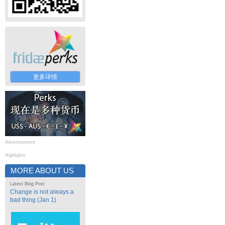
更多详情
Advertisement
Highlights
MORE ABOUT US
Latest Blog Post
Change is not always a
bad thing (Jan 1)