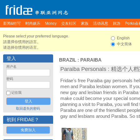
新闻&特写
时尚娱乐
Money
交友社区
家族
活动讯息
旅游
Perks会
Please select your preferred language.
English
請選擇你慣用的語言。
中文简体
请选择你惯用的语言。
登入
BRAZIL
:
PARAIBA
用户名
Paraiba Personals : 精选个人
密码
Fridae's free Paraiba gay personals he
men and Paraiba lesbian women. If you
new gay and lesbian friends in Paraiba 
记住我
make could become your special someon
planning a visit to Paraiba, you will fin
取回遗失的密码
Paraiba are one of the friendliest people
gay and lesbians around Paraiba. So st
初到 FRIDAE？
免费加入