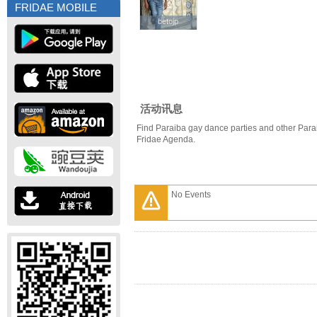
FRIDAE MOBILE
betojp
betojp
活动讯息
Find Paraiba gay dance parties and other Para
Fridae Agenda.
No Events