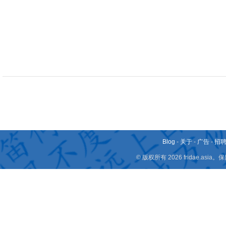
Blog
-
关于
-
广告
-
招
© 版权所有 2026 fridae.a