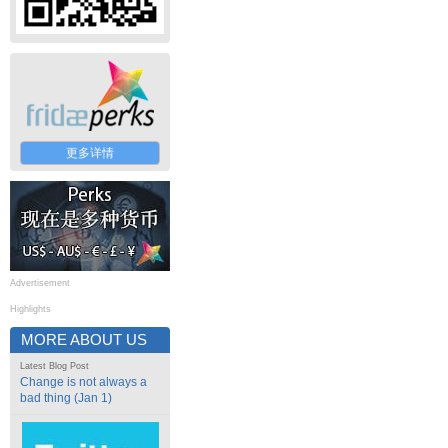
更多详情
Advertisement
Highlights
MORE ABOUT US
Latest Blog Post
Change is not always a
bad thing (Jan 1)