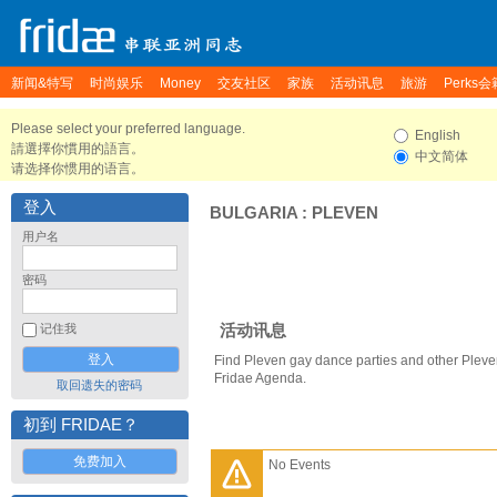
新闻&特写
时尚娱乐
Money
交友社区
家族
活动讯息
旅游
Perks会
Please select your preferred language.
English
請選擇你慣用的語言。
中文简体
请选择你惯用的语言。
登入
BULGARIA
:
PLEVEN
用户名
密码
活动讯息
记住我
Find Pleven gay dance parties and other Pleve
Fridae Agenda.
取回遗失的密码
初到 FRIDAE？
免费加入
No Events