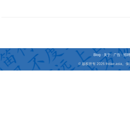
Blog
-
关于
-
广告
-
招
© 版权所有 2026 fridae.a