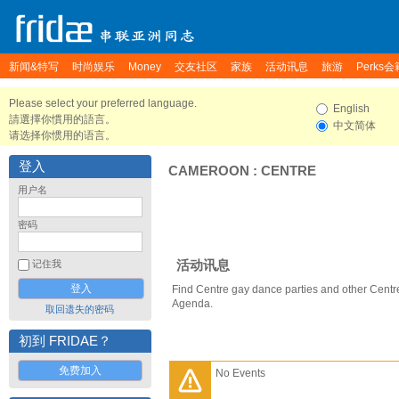
新闻&特写
时尚娱乐
Money
交友社区
家族
活动讯息
旅游
Perks会
Please select your preferred language.
English
請選擇你慣用的語言。
中文简体
请选择你惯用的语言。
登入
CAMEROON
:
CENTRE
用户名
密码
活动讯息
记住我
Find Centre gay dance parties and other Centr
Agenda.
取回遗失的密码
初到 FRIDAE？
免费加入
No Events