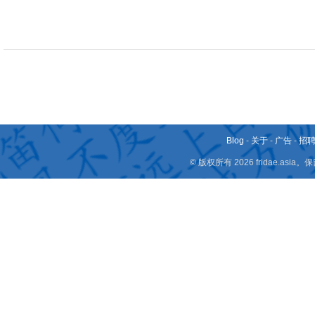
Blog
-
关于
-
广告
-
招
© 版权所有 2026 fridae.a