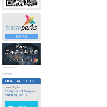
更多详情
Advertisement
Highlights
MORE ABOUT US
Latest Blog Post
Change is not always a
bad thing (Jan 1)