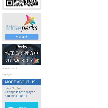
更多详情
Advertisement
Highlights
MORE ABOUT US
Latest Blog Post
Change is not always a
bad thing (Jan 1)