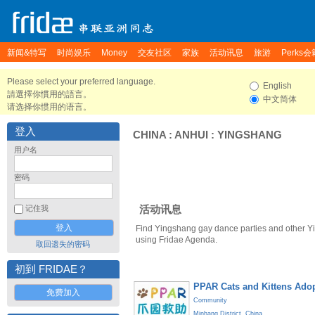
新闻&特写
时尚娱乐
Money
交友社区
家族
活动讯息
旅游
Perks会
Please select your preferred language.
English
請選擇你慣用的語言。
中文简体
请选择你惯用的语言。
登入
CHINA
:
ANHUI
:
YINGSHANG
用户名
密码
活动讯息
记住我
Find Yingshang gay dance parties and other Y
using Fridae Agenda.
取回遗失的密码
初到 FRIDAE？
PPAR Cats and Kittens Ado
免费加入
Community
Minhang District
,
China