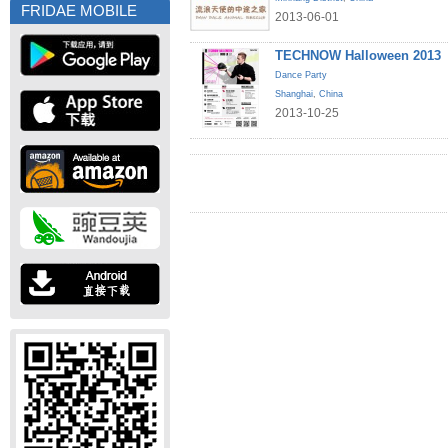
FRIDAE MOBILE
2013-06-01
TECHNOW Halloween 2013
Dance Party
Shanghai
,
China
2013-10-25