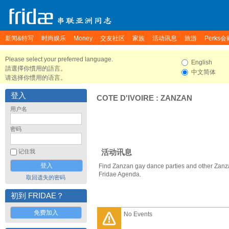
新闻&特写
时尚娱乐
Money
交友社区
家族
活动讯息
旅游
Perks会
Please select your preferred language.
English
請選擇你慣用的語言。
中文简体
请选择你惯用的语言。
登入
COTE D'IVOIRE
:
ZANZAN
用户名
密码
活动讯息
记住我
Find Zanzan gay dance parties and other Zanz
Fridae Agenda.
取回遗失的密码
初到 FRIDAE？
免费加入
No Events