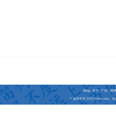
Blog
-
关于
-
广告
-
招
© 版权所有 2026 fridae.a