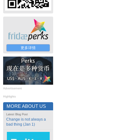
更多详情
Advertisement
Highlights
MORE ABOUT US
Latest Blog Post
Change is not always a
bad thing (Jan 1)