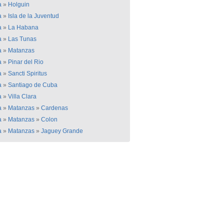
a
»
Holguin
a
»
Isla de la Juventud
a
»
La Habana
a
»
Las Tunas
a
»
Matanzas
a
»
Pinar del Rio
a
»
Sancti Spiritus
a
»
Santiago de Cuba
a
»
Villa Clara
a
»
Matanzas
»
Cardenas
a
»
Matanzas
»
Colon
a
»
Matanzas
»
Jaguey Grande