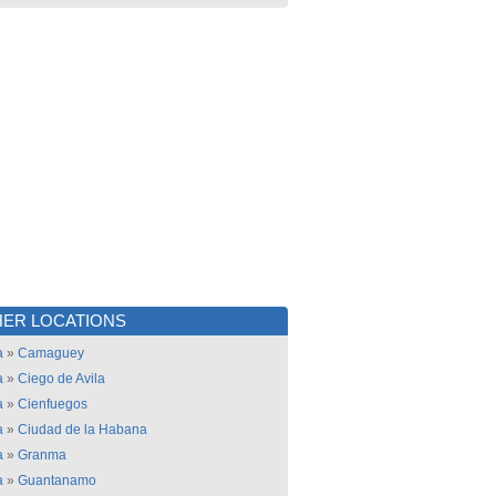
ER LOCATIONS
a
»
Camaguey
a
»
Ciego de Avila
a
»
Cienfuegos
a
»
Ciudad de la Habana
a
»
Granma
a
»
Guantanamo