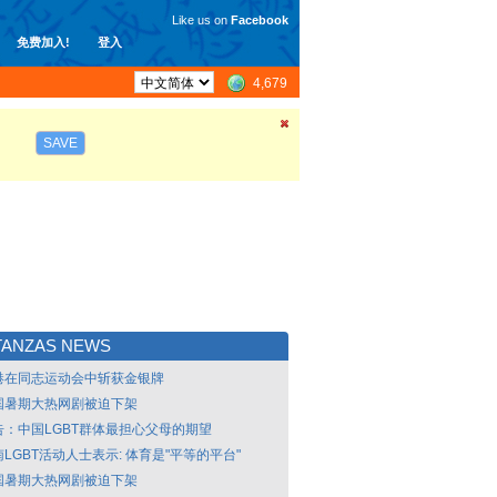
Like us on
Facebook
免费加入!
登入
4,679
SAVE
TANZAS NEWS
港在同志运动会中斩获金银牌
国暑期大热网剧被迫下架
告：中国LGBT群体最担心父母的期望
LGBT活动人士表示: 体育是"平等的平台"
国暑期大热网剧被迫下架