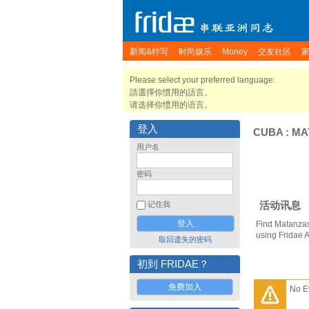
新闻&特写
时尚娱乐
Money
交友社区
Please select your preferred language.
請選擇你慣用的語言。
请选择你惯用的语言。
登入
CUBA
:
MA
用户名
密码
活动讯息
记住我
Find Matanzas
using Fridae 
取回遗失的密码
初到 FRIDAE？
免费加入
No E