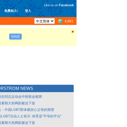
Like us on
Facebook
免费加入!
登入
4,681
SAVE
ORSTROM NEWS
港在同志运动会中斩获金银牌
国暑期大热网剧被迫下架
告：中国LGBT群体最担心父母的期望
LGBT活动人士表示: 体育是"平等的平台"
国暑期大热网剧被迫下架