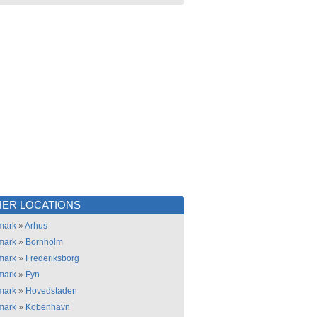
ER LOCATIONS
mark
»
Arhus
mark
»
Bornholm
mark
»
Frederiksborg
mark
»
Fyn
mark
»
Hovedstaden
mark
»
Kobenhavn