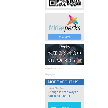
更多详情
Advertisement
Highlights
MORE ABOUT US
Latest Blog Post
Change is not always a
bad thing (Jan 1)