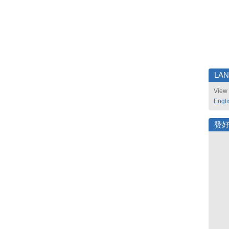
LA
View 
Engli
赞