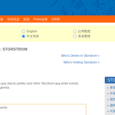
家族
活动讯息
旅游
Perks会籍
ZONE:
English
台灣繁體
中文简体
香港繁體
:
STORSTROM
Who's Online in Storstrom »
Who's Visiting Storstrom »
ST
m gay dance parties and other Storstrom gay pride events
Agenda.
香
中
报
越南
vents
中