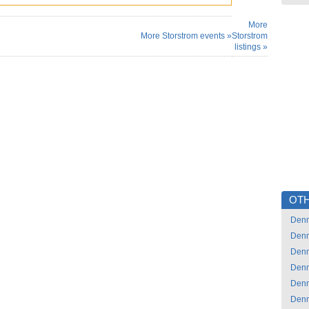
More
More Storstrom events »
Storstrom
listings »
OTH
Den
Den
Den
Den
Den
Den