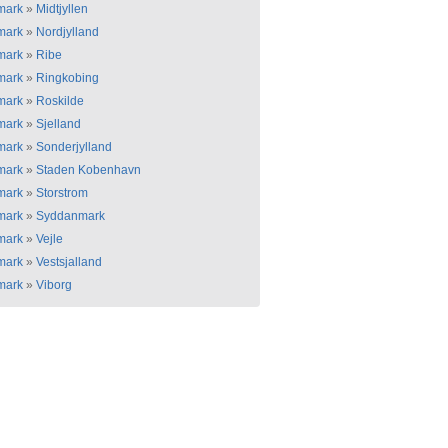
mark
»
Midtjyllen
mark
»
Nordjylland
mark
»
Ribe
mark
»
Ringkobing
mark
»
Roskilde
mark
»
Sjelland
mark
»
Sonderjylland
mark
»
Staden Kobenhavn
mark
»
Storstrom
mark
»
Syddanmark
mark
»
Vejle
mark
»
Vestsjalland
mark
»
Viborg