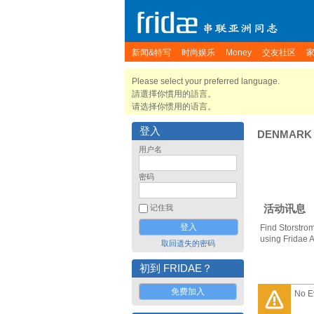
新闻&特写
时尚娱乐
Money
交友社区
Please select your preferred language.
請選擇你慣用的語言。
请选择你惯用的语言。
登入
DENMARK
用户名
密码
活动讯息
记住我
Find Storstro
using Fridae 
取回遗失的密码
初到 FRIDAE？
免费加入
No E