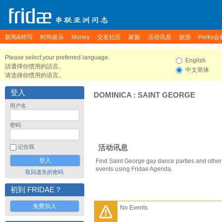
新闻&特写
时尚娱乐
Money
交友社区
家族
活动讯息
旅游
Perks会
Please select your preferred language.
English
請選擇你慣用的語言。
中文简体
请选择你惯用的语言。
登入
DOMINICA
:
SAINT GEORGE
用户名
密码
活动讯息
记住我
Find Saint George gay dance parties and other
events using Fridae Agenda.
取回遗失的密码
初到 FRIDAE？
免费加入
No Events