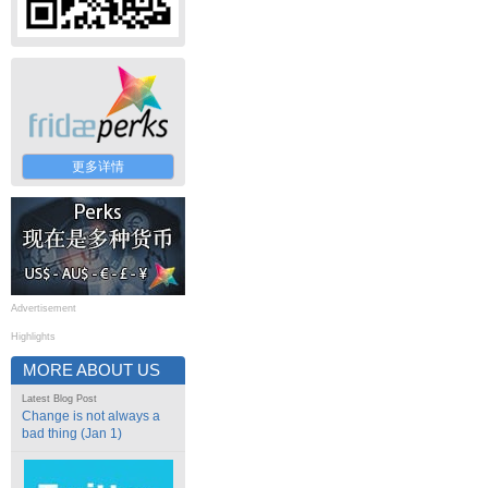
更多详情
Advertisement
Highlights
MORE ABOUT US
Latest Blog Post
Change is not always a
bad thing (Jan 1)