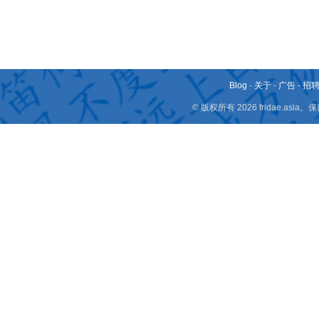
Blog
-
关于
-
广告
-
招
© 版权所有 2026 fridae.a