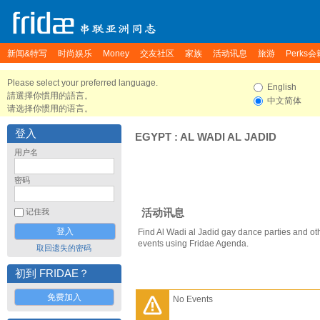
新闻&特写
时尚娱乐
Money
交友社区
家族
活动讯息
旅游
Perks会
Please select your preferred language.
English
請選擇你慣用的語言。
中文简体
请选择你惯用的语言。
登入
EGYPT
:
AL WADI AL JADID
用户名
密码
活动讯息
记住我
Find Al Wadi al Jadid gay dance parties and ot
events using Fridae Agenda.
取回遗失的密码
初到 FRIDAE？
免费加入
No Events