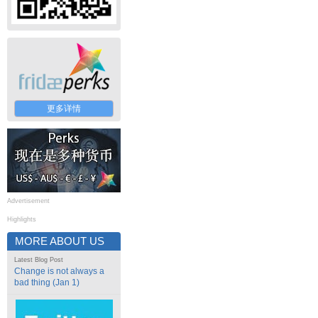
更多详情
Advertisement
Highlights
MORE ABOUT US
Latest Blog Post
Change is not always a
bad thing (Jan 1)