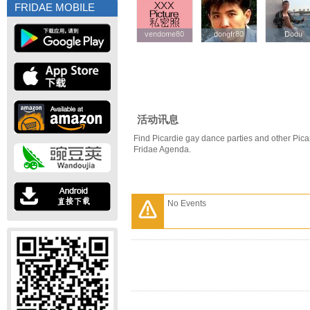
FRIDAE MOBILE
vendome80
vendome80
dongfr80
dongfr80
Dodu
Dodu
活动讯息
Find Picardie gay dance parties and other Pica
Fridae Agenda.
No Events