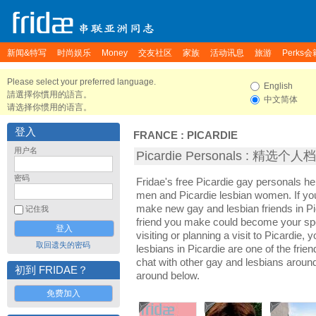
新闻&特写
时尚娱乐
Money
交友社区
家族
活动讯息
旅游
Perks会
Please select your preferred language.
English
請選擇你慣用的語言。
中文简体
请选择你惯用的语言。
登入
FRANCE
:
PICARDIE
用户名
Picardie Personals : 精选个人
密码
Fridae's free Picardie gay personals h
men and Picardie lesbian women. If you
make new gay and lesbian friends in Pi
记住我
friend you make could become your sp
visiting or planning a visit to Picardie, 
取回遗失的密码
lesbians in Picardie are one of the frien
chat with other gay and lesbians around
初到 FRIDAE？
around below.
免费加入