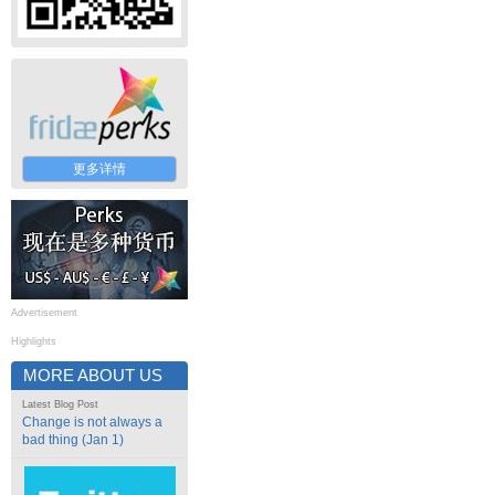
更多详情
Advertisement
Highlights
MORE ABOUT US
Latest Blog Post
Change is not always a
bad thing (Jan 1)