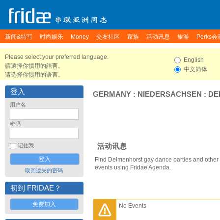
新闻&特写
时尚娱乐
Money
交友社区
家族
活动讯息
旅游
Perks会
Please select your preferred language.
English
請選擇你慣用的語言。
中文简体
请选择你惯用的语言。
登入
GERMANY
:
NIEDERSACHSEN
:
DE
用户名
密码
活动讯息
记住我
Find Delmenhorst gay dance parties and other
events using Fridae Agenda.
取回遗失的密码
初到 FRIDAE？
免费加入
No Events