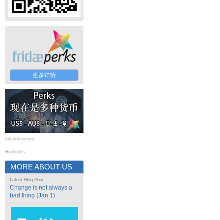
更多详情
Advertisement
Highlights
MORE ABOUT US
Latest Blog Post
Change is not always a
bad thing (Jan 1)