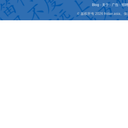
Blog
-
关于
-
广告
-
招
© 版权所有 2026 fridae.a