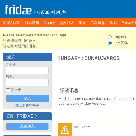
新闻&特写
时尚娱乐
Money
交友社区
家族
活动讯息
旅游
Perks会
Please select your preferred language.
English
請選擇你慣用的語言。
中文简体
请选择你惯用的语言。
登入
HUNGARY
:
DUNAUJVAROS
用户名
密码
活动讯息
记住我
Find Dunaujvaros gay dance parties and other
events using Fridae Agenda.
取回遗失的密码
初到 FRIDAE？
免费加入
No Events