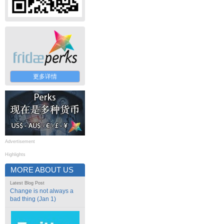
更多详情
Advertisement
Highlights
MORE ABOUT US
Latest Blog Post
Change is not always a
bad thing (Jan 1)