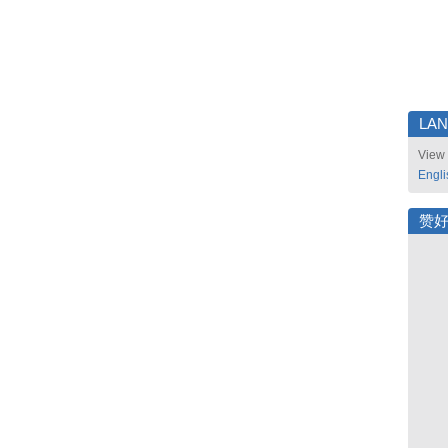
LA
View 
Engli
赞