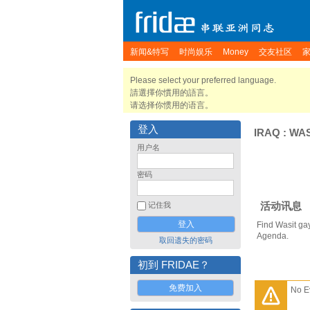
新闻&特写
时尚娱乐
Money
交友社区
Please select your preferred language.
請選擇你慣用的語言。
请选择你惯用的语言。
登入
IRAQ
:
WAS
用户名
密码
活动讯息
记住我
Find Wasit ga
Agenda.
取回遗失的密码
初到 FRIDAE？
免费加入
No E