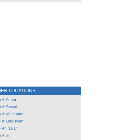
ER LOCATIONS
»
Al Anbar
»
Al Basrah
»
Al Muthanna
»
Al Qadisiyah
»
An Najaf
»
Arbil