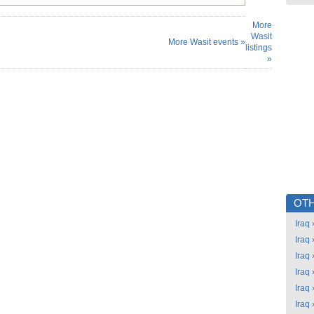
More
Wasit
More Wasit events »
listings
»
OTH
Iraq
Iraq
Iraq
Iraq
Iraq
Iraq