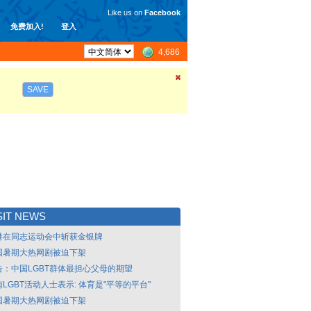
Like us on
Facebook
免费加入!
登入
4,686
SAVE
IT NEWS
港在同志运动会中斩获金银牌
国暑期大热网剧被迫下架
告：中国LGBT群体最担心父母的期望
LGBT活动人士表示: 体育是"平等的平台"
国暑期大热网剧被迫下架