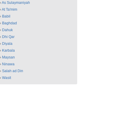
»
As Sulaymaniyah
»
At Ta'mim
»
Babil
»
Baghdad
»
Dahuk
»
Dhi Qar
»
Diyala
»
Karbala
»
Maysan
»
Ninawa
»
Salah ad Din
»
Wasit