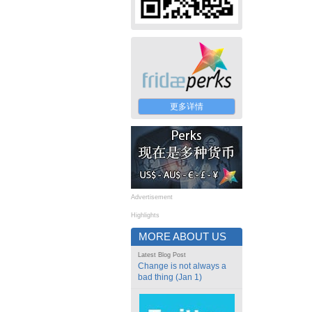
更多详情
Advertisement
Highlights
MORE ABOUT US
Latest Blog Post
Change is not always a
bad thing (Jan 1)