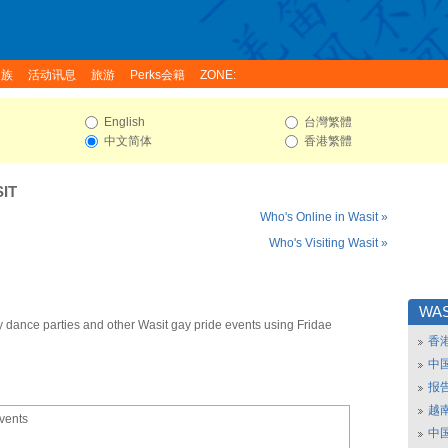
家族
活动讯息
旅游
Perks会籍
ZONE:
English
台灣繁體
中文简体
香港繁體
IT
Who's Online in Wasit »
Who's Visiting Wasit »
WAS
y dance parties and other Wasit gay pride events using Fridae
香
中
报
越南
vents
中