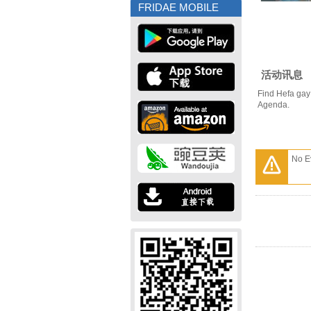
FRIDAE MOBILE
活动讯息
Find Hefa gay
Agenda.
No E