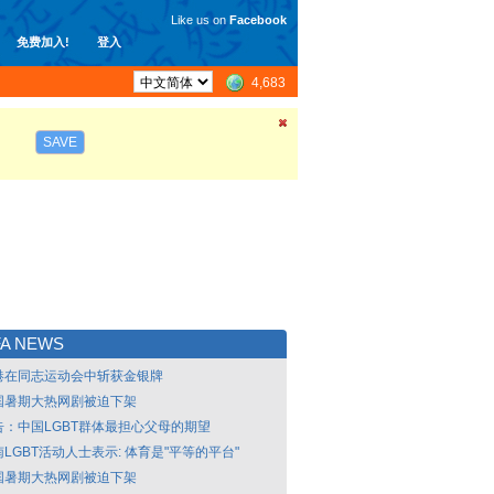
Like us on
Facebook
免费加入!
登入
4,683
SAVE
A NEWS
港在同志运动会中斩获金银牌
国暑期大热网剧被迫下架
告：中国LGBT群体最担心父母的期望
LGBT活动人士表示: 体育是"平等的平台"
国暑期大热网剧被迫下架