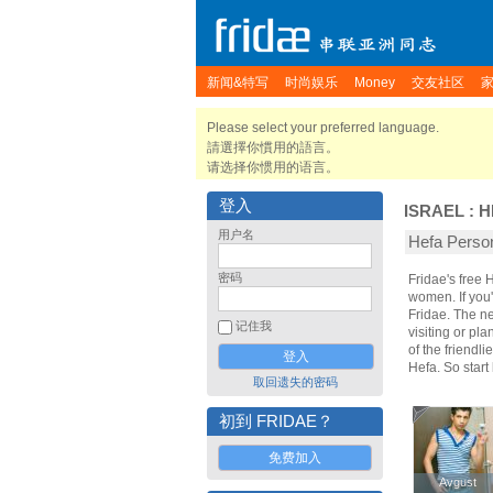
新闻&特写
时尚娱乐
Money
交友社区
Please select your preferred language.
請選擇你慣用的語言。
请选择你惯用的语言。
登入
ISRAEL
:
H
用户名
Hefa Per
密码
Fridae's free
women. If you'
Fridae. The n
记住我
visiting or pla
of the friendl
Hefa. So star
取回遗失的密码
初到 FRIDAE？
免费加入
Avgust
Avgust