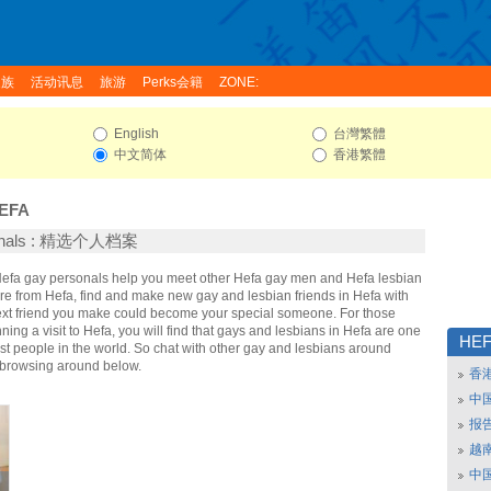
家族
活动讯息
旅游
Perks会籍
ZONE:
English
台灣繁體
中文简体
香港繁體
EFA
sonals : 精选个人档案
 Hefa gay personals help you meet other Hefa gay men and Hefa lesbian
re from Hefa, find and make new gay and lesbian friends in Hefa with
ext friend you make could become your special someone. For those
nning a visit to Hefa, you will find that gays and lesbians in Hefa are one
HEF
iest people in the world. So chat with other gay and lesbians around
t browsing around below.
香
中
报
越南
中