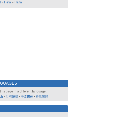
l
»
Hefa
»
Haifa
NGUAGES
this page in a different language:
sh
•
台灣繁體
•
中文简体
•
香港繁體
好