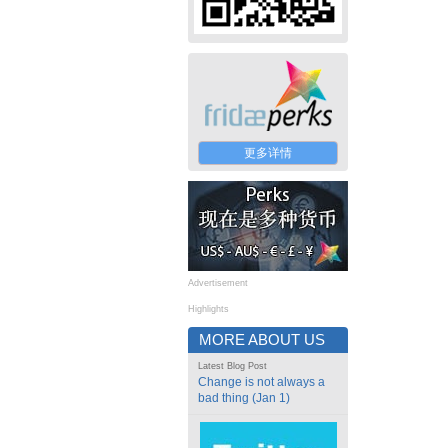
更多详情
Advertisement
Highlights
MORE ABOUT US
Latest Blog Post
Change is not always a
bad thing (Jan 1)