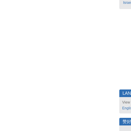
Israe
LA
View 
Engli
赞