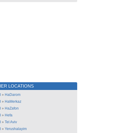
ER LOCATIONS
l
»
HaDarom
l
»
HaMerkaz
l
»
HaZafon
l
»
Hefa
l
»
Tel Aviv
l
»
Yerushalayim