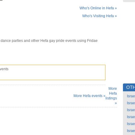
Who's Online in Hefa »
Who's Visiting Hefa »
 dance parties and other Hefa gay pride events using Fridae
vents
OTH
More
Hefa
More Hefa events »
Israe
listings
»
Israe
Israe
Israe
Israe
Israe