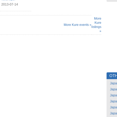
2013-07-14
More
Kure
More Kure events »
listings
»
OTH
Jap
Jap
Jap
Jap
Jap
Jap