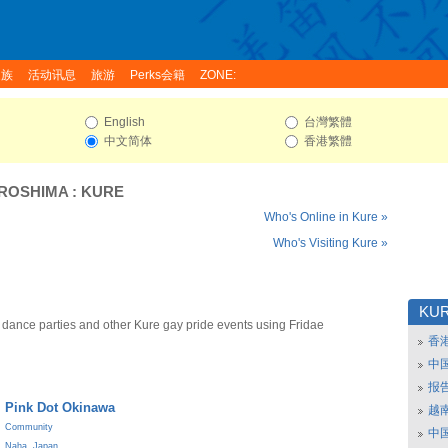
家族
活动讯息
旅游
Perks会籍
ZONE:
English
台灣繁體
中文简体
香港繁體
IROSHIMA
:
KURE
Who's Online in Kure »
Who's Visiting Kure »
KU
 dance parties and other Kure gay pride events using Fridae
香
中
报
Pink Dot Okinawa
越南
Community
中
Naha
,
Japan