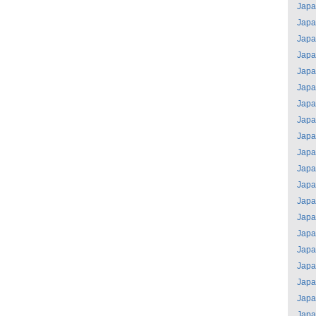
Jap
Jap
Jap
Jap
Jap
Jap
Jap
Jap
Jap
Jap
Jap
Jap
Jap
Jap
Jap
Jap
Jap
Jap
Jap
Jap