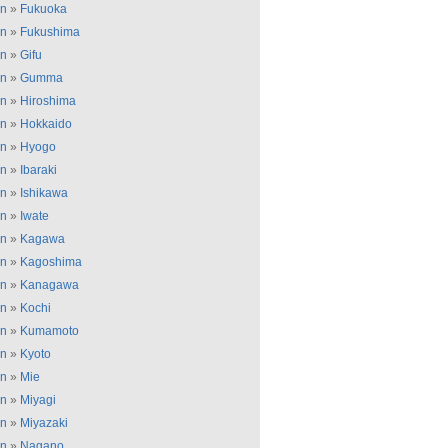
an
»
Fukuoka
an
»
Fukushima
an
»
Gifu
an
»
Gumma
an
»
Hiroshima
an
»
Hokkaido
an
»
Hyogo
an
»
Ibaraki
an
»
Ishikawa
an
»
Iwate
an
»
Kagawa
an
»
Kagoshima
an
»
Kanagawa
an
»
Kochi
an
»
Kumamoto
an
»
Kyoto
an
»
Mie
an
»
Miyagi
an
»
Miyazaki
an
»
Nagano