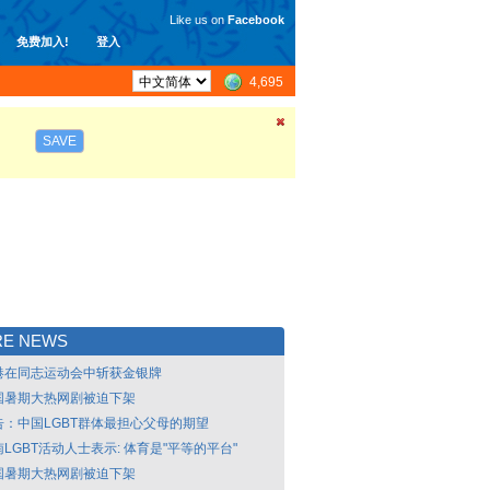
Like us on
Facebook
免费加入!
登入
4,695
SAVE
RE NEWS
港在同志运动会中斩获金银牌
国暑期大热网剧被迫下架
告：中国LGBT群体最担心父母的期望
LGBT活动人士表示: 体育是"平等的平台"
国暑期大热网剧被迫下架