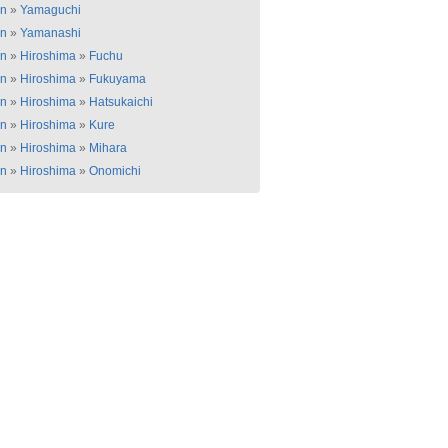
an
»
Yamaguchi
an
»
Yamanashi
an
»
Hiroshima
»
Fuchu
an
»
Hiroshima
»
Fukuyama
an
»
Hiroshima
»
Hatsukaichi
an
»
Hiroshima
»
Kure
an
»
Hiroshima
»
Mihara
an
»
Hiroshima
»
Onomichi