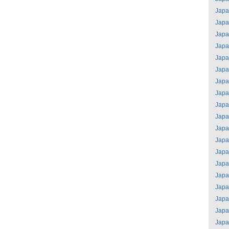
Jap
Jap
Jap
Jap
Jap
Jap
Jap
Jap
Jap
Jap
Jap
Jap
Jap
Jap
Jap
Jap
Jap
Jap
Jap