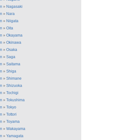
an
»
Nagasaki
an
»
Nara
an
»
Niigata
an
»
Oita
an
»
Okayama
an
»
Okinawa
an
»
Osaka
an
»
Saga
an
»
Saitama
an
»
Shiga
an
»
Shimane
an
»
Shizuoka
an
»
Tochigi
an
»
Tokushima
an
»
Tokyo
an
»
Tottori
an
»
Toyama
an
»
Wakayama
an
»
Yamagata