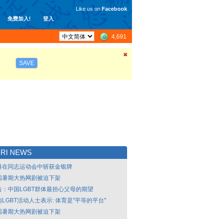
Like us on
Facebook
免费加入!
登入
4,691
SAVE
RI NEWS
港在同志运动会中斩获金银牌
国暑期大热网剧被迫下架
告：中国LGBT群体最担心父母的期望
LGBT活动人士表示: 体育是"平等的平台"
国暑期大热网剧被迫下架