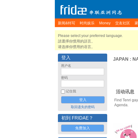
新闻&特写
时尚娱乐
Money
交友社区
Please select your preferred language.
請選擇你慣用的語言。
请选择你惯用的语言。
登入
JAPAN
:
N
用户名
密码
活动讯息
记住我
Find Tenri gay
Agenda.
取回遗失的密码
初到 FRIDAE？
免费加入