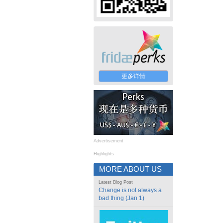
更多详情
Advertisement
Highlights
MORE ABOUT US
Latest Blog Post
Change is not always a
bad thing (Jan 1)