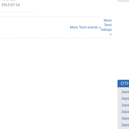
2013-07-14
More
Tenri
More Tenri events »
listings
»
OTH
Jap
Jap
Jap
Jap
Jap
Jap