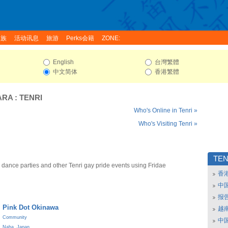
家族
活动讯息
旅游
Perks会籍
ZONE:
English
台灣繁體
中文简体
香港繁體
ARA
:
TENRI
Who's Online in Tenri »
Who's Visiting Tenri »
TEN
 dance parties and other Tenri gay pride events using Fridae
香
中
报
Pink Dot Okinawa
越南
Community
中
Naha
,
Japan