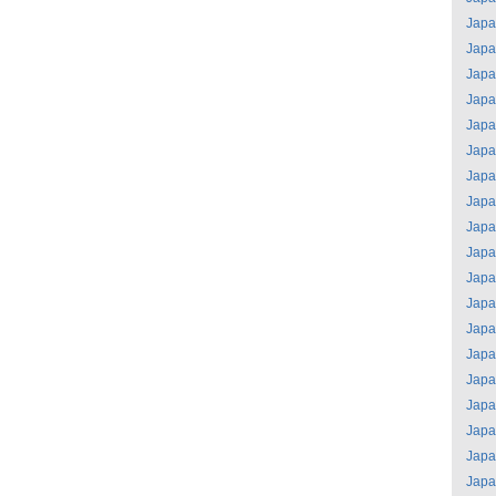
Jap
Jap
Jap
Jap
Jap
Jap
Jap
Jap
Jap
Jap
Jap
Jap
Jap
Jap
Jap
Jap
Jap
Jap
Jap