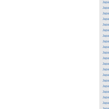
Jap
Jap
Jap
Jap
Jap
Jap
Jap
Jap
Jap
Jap
Jap
Jap
Jap
Jap
Jap
Jap
Jap
Jap
Jap
Jap