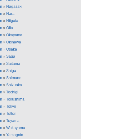
an
»
Nagasaki
an
»
Nara
an
»
Niigata
an
»
Oita
an
»
Okayama
an
»
Okinawa
an
»
Osaka
an
»
Saga
an
»
Saitama
an
»
Shiga
an
»
Shimane
an
»
Shizuoka
an
»
Tochigi
an
»
Tokushima
an
»
Tokyo
an
»
Tottori
an
»
Toyama
an
»
Wakayama
an
»
Yamagata