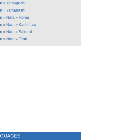
an
»
Yamaguchi
an
»
Yamanashi
an
»
Nara
»
Ikoma
an
»
Nara
»
Kashihara
an
»
Nara
»
Sakurai
an
»
Nara
»
Tenri
NGUAGES