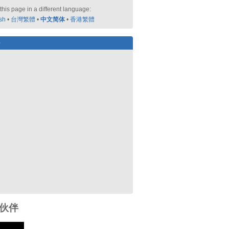
this page in a different language:
sh
•
台灣繁體
•
中文简体
•
香港繁體
好
伙伴