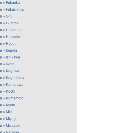
an
»
Fukuoka
an
»
Fukushima
an
»
Gifu
an
»
Gumma
an
»
Hiroshima
an
»
Hokkaido
an
»
Hyogo
an
»
Ibaraki
an
»
Ishikawa
an
»
Iwate
an
»
Kagawa
an
»
Kagoshima
an
»
Kanagawa
an
»
Kochi
an
»
Kumamoto
an
»
Kyoto
an
»
Mie
an
»
Miyagi
an
»
Miyazaki
an
»
Nagano