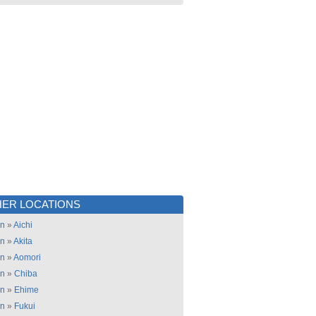
ER LOCATIONS
an
»
Aichi
an
»
Akita
an
»
Aomori
an
»
Chiba
an
»
Ehime
an
»
Fukui