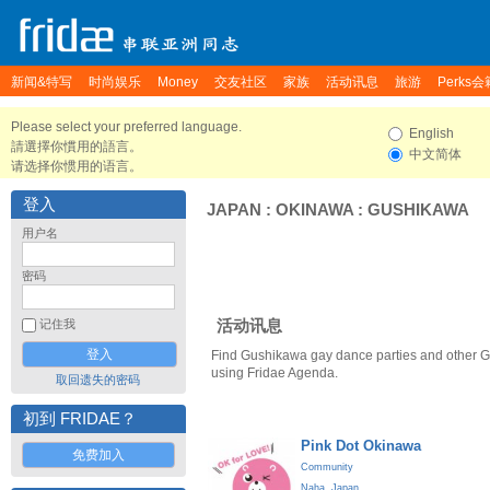
新闻&特写
时尚娱乐
Money
交友社区
家族
活动讯息
旅游
Perks会
Please select your preferred language.
English
請選擇你慣用的語言。
中文简体
请选择你惯用的语言。
登入
JAPAN
:
OKINAWA
:
GUSHIKAWA
用户名
密码
活动讯息
记住我
Find Gushikawa gay dance parties and other 
using Fridae Agenda.
取回遗失的密码
初到 FRIDAE？
Pink Dot Okinawa
免费加入
Community
Naha
,
Japan