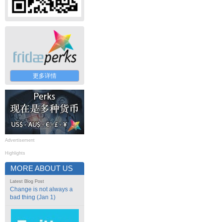
更多详情
Advertisement
Highlights
MORE ABOUT US
Latest Blog Post
Change is not always a
bad thing (Jan 1)