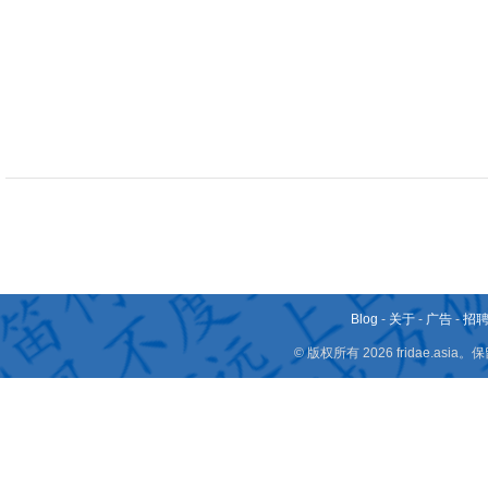
Blog
-
关于
-
广告
-
招
© 版权所有 2026 fridae.a