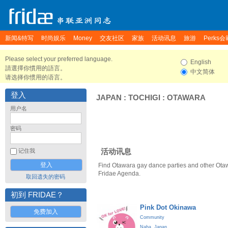
新闻&特写
时尚娱乐
Money
交友社区
家族
活动讯息
旅游
Perks会
Please select your preferred language.
English
請選擇你慣用的語言。
中文简体
请选择你惯用的语言。
登入
JAPAN
:
TOCHIGI
:
OTAWARA
用户名
密码
活动讯息
记住我
Find Otawara gay dance parties and other Ota
Fridae Agenda.
取回遗失的密码
初到 FRIDAE？
Pink Dot Okinawa
免费加入
Community
Naha
,
Japan