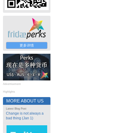
更多详情
Advertisement
Highlights
MORE ABOUT US
Latest Blog Post
Change is not always a
bad thing (Jan 1)