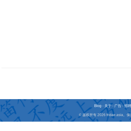
Blog
-
关于
-
广告
-
招
© 版权所有 2026 fridae.a