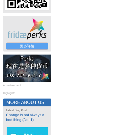
更多详情
Advertisement
Highlights
MORE ABOUT US
Latest Blog Post
Change is not always a
bad thing (Jan 1)