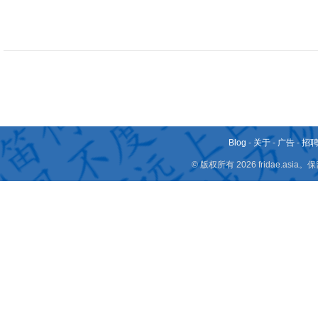
Blog
-
关于
-
广告
-
招
© 版权所有 2026 fridae.a