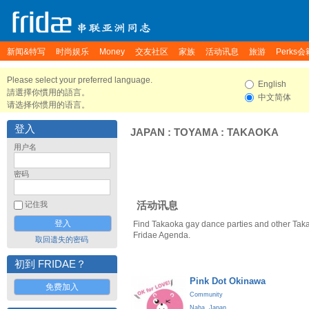
新闻&特写
时尚娱乐
Money
交友社区
家族
活动讯息
旅游
Perks会
Please select your preferred language.
English
請選擇你慣用的語言。
中文简体
请选择你惯用的语言。
登入
JAPAN
:
TOYAMA
:
TAKAOKA
用户名
密码
活动讯息
记住我
Find Takaoka gay dance parties and other Tak
Fridae Agenda.
取回遗失的密码
初到 FRIDAE？
Pink Dot Okinawa
免费加入
Community
Naha
,
Japan