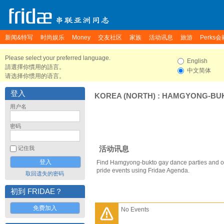
新闻&特写
时尚娱乐
Money
交友社区
家族
活动讯息
旅游
Perks会
Please select your preferred language.
English
請選擇你慣用的語言。
中文简体
请选择你惯用的语言。
登入
KOREA (NORTH)
:
HAMGYONG-BU
用户名
密码
活动讯息
记住我
Find Hamgyong-bukto gay dance parties and 
pride events using Fridae Agenda.
取回遗失的密码
初到 FRIDAE？
免费加入
No Events