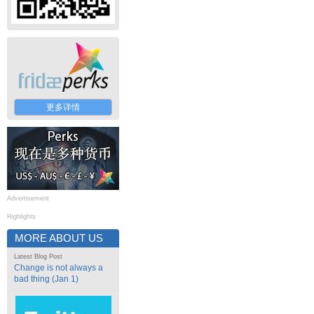
更多详情
Advertisement
Highlights
MORE ABOUT US
Latest Blog Post
Change is not always a
bad thing (Jan 1)