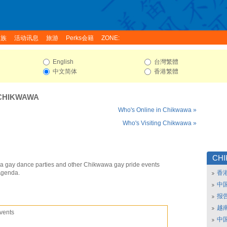
家族
活动讯息
旅游
Perks会籍
ZONE:
English
台灣繁體
中文简体
香港繁體
CHIKWAWA
Who's Online in Chikwawa »
Who's Visiting Chikwawa »
CH
 gay dance parties and other Chikwawa gay pride events
Agenda.
香
中
报
越南
vents
中