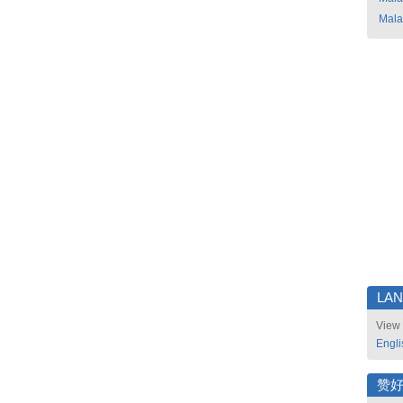
Mala
LA
View 
Engli
赞