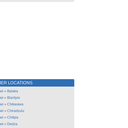
ER LOCATIONS
wi
»
Balaka
wi
»
Blantyre
wi
»
Chikwawa
wi
»
Chiradzulu
wi
»
Chitipa
wi
»
Dedza