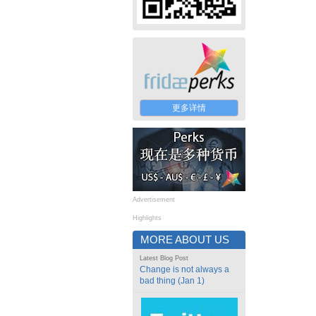
更多详情
Advertisement
Highlights
MORE ABOUT US
Latest Blog Post
Change is not always a
bad thing (Jan 1)