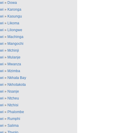
wi
»
Dowa
wi
»
Karonga
wi
»
Kasungu
wi
»
Likoma
wi
»
Lilongwe
wi
»
Machinga
wi
»
Mangochi
wi
»
Mchinji
wi
»
Mulanje
wi
»
Mwanza
wi
»
Mzimba
wi
»
Nkhata Bay
wi
»
Nkhotakota
wi
»
Nsanje
wi
»
Ntcheu
wi
»
Ntchisi
wi
»
Phalombe
wi
»
Rumphi
wi
»
Salima
wi
»
Thyolo