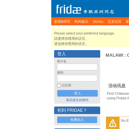
新闻&特写
时尚娱乐
Money
交友社区
Please select your preferred language.
請選擇你慣用的語言。
请选择你惯用的语言。
登入
MALAWI
:
用户名
密码
活动讯息
记住我
Find Chikwawa
using Fridae 
取回遗失的密码
初到 FRIDAE？
免费加入
No E