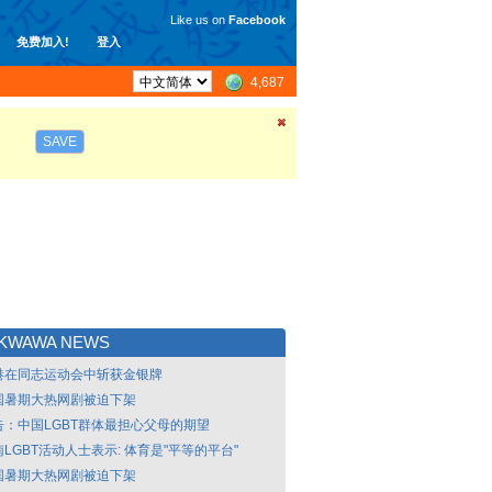
Like us on
Facebook
免费加入!
登入
4,687
SAVE
IKWAWA NEWS
港在同志运动会中斩获金银牌
国暑期大热网剧被迫下架
告：中国LGBT群体最担心父母的期望
LGBT活动人士表示: 体育是"平等的平台"
国暑期大热网剧被迫下架