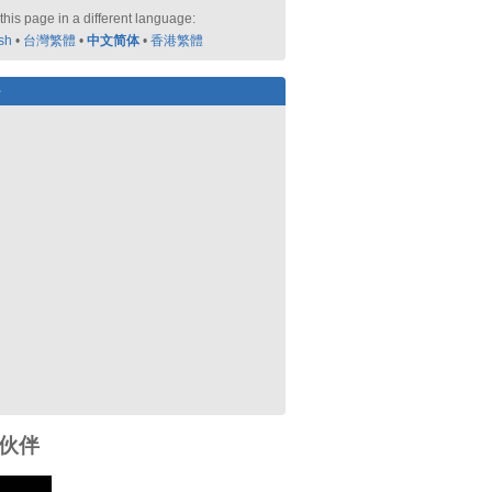
this page in a different language:
sh
•
台灣繁體
•
中文简体
•
香港繁體
好
伙伴