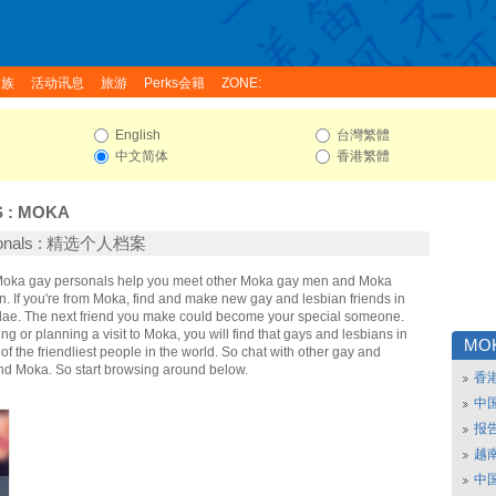
家族
活动讯息
旅游
Perks会籍
ZONE:
English
台灣繁體
中文简体
香港繁體
S
:
MOKA
sonals : 精选个人档案
 Moka gay personals help you meet other Moka gay men and Moka
. If you're from Moka, find and make new gay and lesbian friends in
dae. The next friend you make could become your special someone.
ing or planning a visit to Moka, you will find that gays and lesbians in
MO
f the friendliest people in the world. So chat with other gay and
nd Moka. So start browsing around below.
香
中
报
越南
中