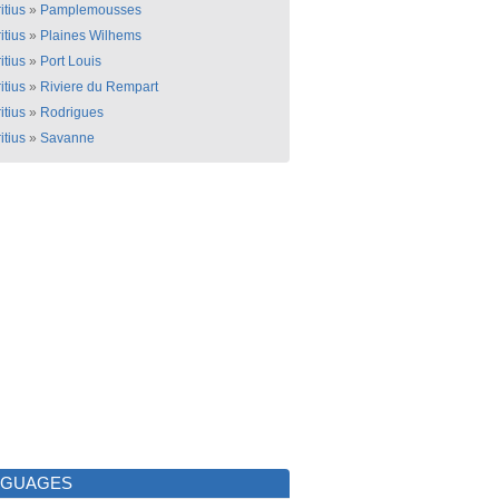
itius
»
Pamplemousses
itius
»
Plaines Wilhems
itius
»
Port Louis
itius
»
Riviere du Rempart
itius
»
Rodrigues
itius
»
Savanne
NGUAGES