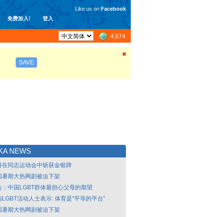
Like us on
Facebook
免费加入!
登入
4,674
SAVE
KA NEWS
港在同志运动会中斩获金银牌
国暑期大热网剧被迫下架
告：中国LGBT群体最担心父母的期望
LGBT活动人士表示: 体育是"平等的平台"
国暑期大热网剧被迫下架