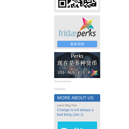
更多详情
Advertisement
Highlights
MORE ABOUT US
Latest Blog Post
Change is not always a
bad thing (Jan 1)