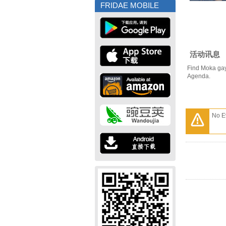
FRIDAE MOBILE
活动讯息
Find Moka gay
Agenda.
No E