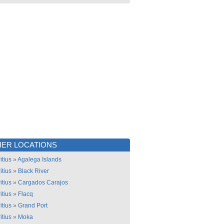
ER LOCATIONS
itius
»
Agalega Islands
itius
»
Black River
itius
»
Cargados Carajos
itius
»
Flacq
itius
»
Grand Port
itius
»
Moka