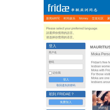
新闻&特写
时尚娱乐
Money
交友社区
Please select your preferred language.
請選擇你慣用的語言。
请选择你惯用的语言。
登入
MAURITIU
用户名
Moka Per
密码
Fridae's free
lesbian women
Moka with Fri
记住我
For those visit
Moka are one o
lesbians arou
取回遗失的密码
初到 FRIDAE？
免费加入
shaina
shaina