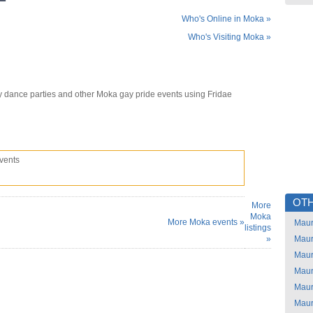
Who's Online in Moka »
Who's Visiting Moka »
 dance parties and other Moka gay pride events using Fridae
vents
OTH
More
Moka
More Moka events »
Maur
listings
»
Maur
Maur
Maur
Maur
Maur