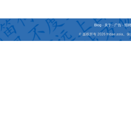
Blog
-
关于
-
广告
-
招
© 版权所有 2026 fridae.a