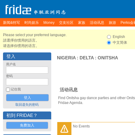
新闻&特写
时尚娱乐
Money
交友社区
家族
活动讯息
旅游
Perks会
Please select your preferred language.
English
請選擇你慣用的語言。
中文简体
请选择你惯用的语言。
登入
NIGERIA
:
DELTA
:
ONITSHA
用户名
密码
活动讯息
记住我
Find Onitsha gay dance parties and other Onit
Fridae Agenda.
取回遗失的密码
初到 FRIDAE？
免费加入
No Events