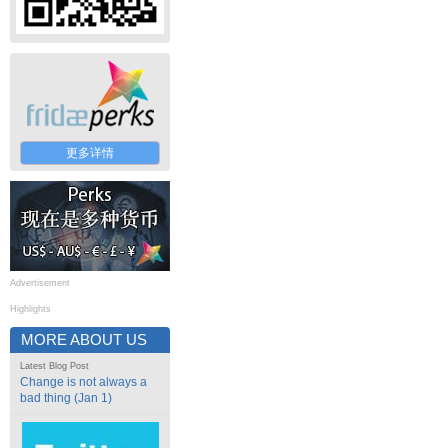
更多详情
Advertisement
Highlights
MORE ABOUT US
Latest Blog Post
Change is not always a
bad thing (Jan 1)