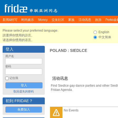
新闻&特写
时尚娱乐
Money
交友社区
家族
活动讯息
旅游
Perks会
Please select your preferred language.
English
請選擇你慣用的語言。
中文简体
请选择你惯用的语言。
登入
POLAND
:
SIEDLCE
用户名
密码
活动讯息
记住我
Find Siedlce gay dance parties and other Siedl
Fridae Agenda.
取回遗失的密码
初到 FRIDAE？
免费加入
No Events