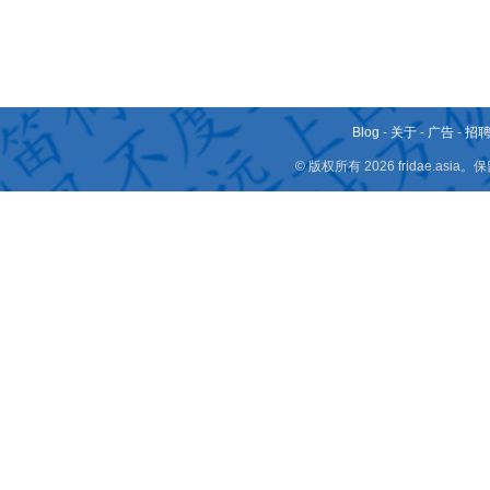
Blog
-
关于
-
广告
-
招
© 版权所有 2026 fridae.a