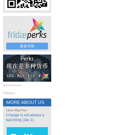
更多详情
Advertisement
Highlights
MORE ABOUT US
Latest Blog Post
Change is not always a
bad thing (Jan 1)