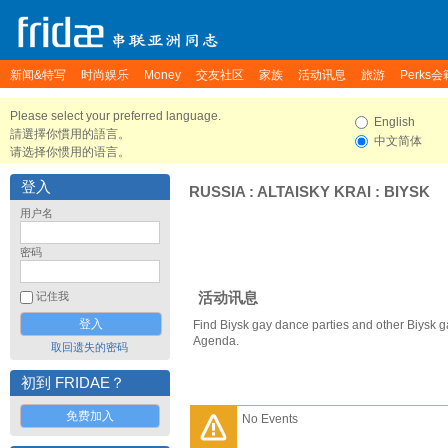
新闻&特写
时尚娱乐
Money
交友社区
家族
活动讯息
旅游
Perks会
Please select your preferred language.
English
請選擇你慣用的語言。
中文简体
请选择你惯用的语言。
登入
RUSSIA
:
ALTAISKY KRAI
:
BIYSK
用户名
密码
活动讯息
记住我
Find Biysk gay dance parties and other Biysk g
Agenda.
取回遗失的密码
初到 FRIDAE？
免费加入
No Events