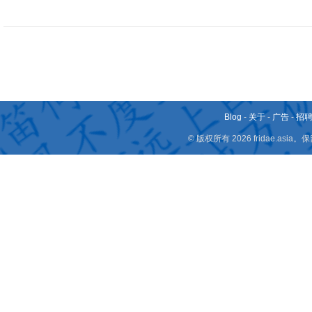
Blog
-
关于
-
广告
-
招
© 版权所有 2026 fridae.a