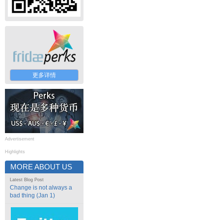
更多详情
Advertisement
Highlights
MORE ABOUT US
Latest Blog Post
Change is not always a
bad thing (Jan 1)