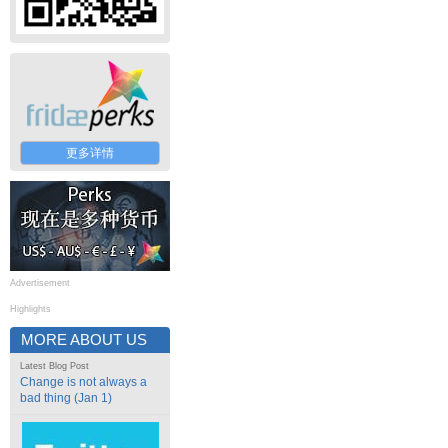
更多详情
Advertisement
Highlights
MORE ABOUT US
Latest Blog Post
Change is not always a
bad thing (Jan 1)