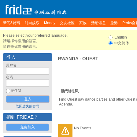
新闻&特写
时尚娱乐
Money
交友社区
家族
活动讯息
旅游
Perks会
Please select your preferred language.
English
請選擇你慣用的語言。
中文简体
请选择你惯用的语言。
登入
RWANDA
:
OUEST
用户名
密码
活动讯息
记住我
Find Ouest gay dance parties and other Ouest 
Agenda.
取回遗失的密码
初到 FRIDAE？
免费加入
No Events