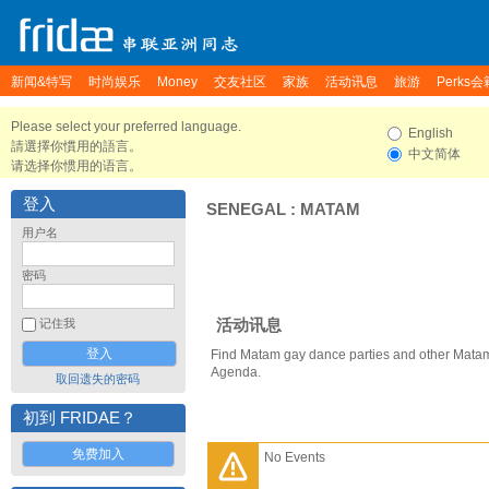
新闻&特写
时尚娱乐
Money
交友社区
家族
活动讯息
旅游
Perks会
Please select your preferred language.
English
請選擇你慣用的語言。
中文简体
请选择你惯用的语言。
登入
SENEGAL
:
MATAM
用户名
密码
活动讯息
记住我
Find Matam gay dance parties and other Matam
Agenda.
取回遗失的密码
初到 FRIDAE？
免费加入
No Events