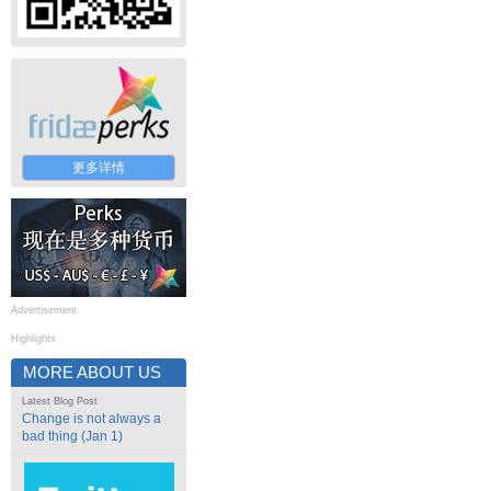
更多详情
Advertisement
Highlights
MORE ABOUT US
Latest Blog Post
Change is not always a
bad thing (Jan 1)